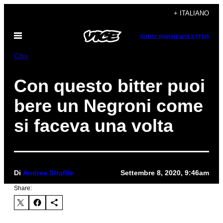
Vai
+ ITALIANO
al
Apri
contenuto
SUBSCRIBE
NEWSLETTER
il
menu
Cibo
Con questo bitter puoi
bere un Negroni come
si faceva una volta
Di
Andrea Strafile
Settembre 8, 2020, 9:46am
Share: