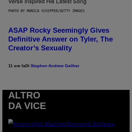
PHOTO BY MONICA SCHIPPER/GETTY IMAGES
ASAP Rocky Seemingly Gives
Definitive Answer on Tyler, The
Creator’s Sexuality
11 ore fa
Di
Stephen Andrew Galiher
ALTRO
DA VICE