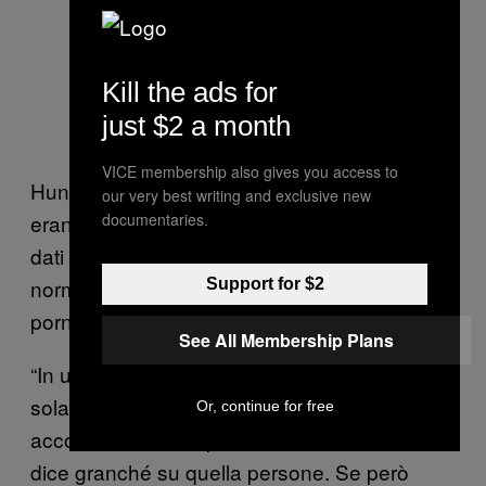
Kill the ads for
just $2 a month
VICE membership also gives you access to
Hunt ha detto che, visto che molti account
our very best writing and exclusive new
documentaries.
erano legati al forum, questa breccia ha reso i
dati decisamente più sensibili di quelli che
normalmente si potrebbero trovare su un sito
Support for $2
porno classico.
See All Membership Plans
“In un sito normale una breccia può
solamente dirti che una certa persona ha un
Or, continue for free
account su un sito per adult, ma ciò non ti
dice granché su quella persone. Se però