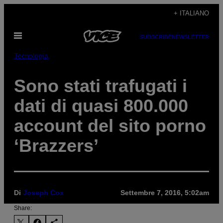
Vai
+ ITALIANO
al
Apri
contenuto
SUBSCRIBE
NEWSLETTER
il
menu
Tecnología
Sono stati trafugati i
dati di quasi 800.000
account del sito porno
‘Brazzers’
Di
Joseph Cox
Settembre 7, 2016, 5:02am
Share: