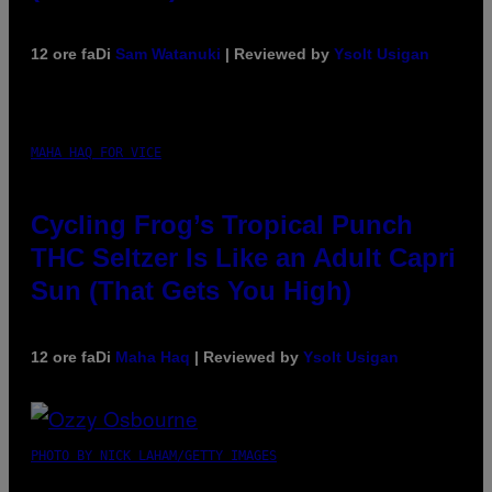
12 ore fa
Di
Sam Watanuki
| Reviewed by
Ysolt Usigan
MAHA HAQ FOR VICE
Cycling Frog’s Tropical Punch
THC Seltzer Is Like an Adult Capri
Sun (That Gets You High)
12 ore fa
Di
Maha Haq
| Reviewed by
Ysolt Usigan
PHOTO BY NICK LAHAM/GETTY IMAGES