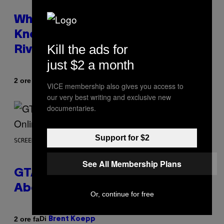
Who Is The Hood? Everything To
Know About The Newest Marvel
Kill the ads for
Rivals Character
just $2 a month
Di
2 ore fa
Denny Connolly
VICE membership also gives you access to
our very best writing and exclusive new
documentaries.
Support for $2
SCREENSHOT: ROCKSTAR GAMES
See All Membership Plans
GTA 6 Gets Concerning Update
About GTA Online Release Date
Or, continue for free
Di
2 ore fa
Brent Koepp