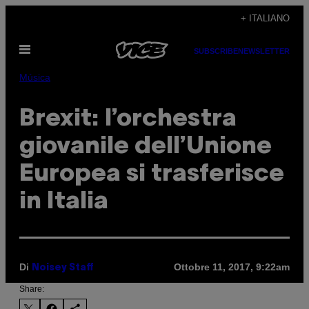
Vai
+ ITALIANO
al
Apri
contenuto
SUBSCRIBE
NEWSLETTER
il
menu
Música
Brexit: l’orchestra
giovanile dell’Unione
Europea si trasferisce
in Italia
Di
Ottobre 11, 2017, 9:22am
Noisey Staff
Share: