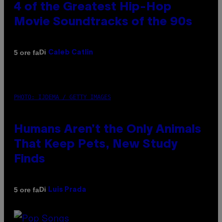
4 of the Greatest Hip-Hop
Movie Soundtracks of the 90s
Di
5 ore fa
Caleb Catlin
PHOTO: IJDEMA / GETTY IMAGES
Humans Aren’t the Only Animals
That Keep Pets, New Study
Finds
Di
5 ore fa
Luis Prada