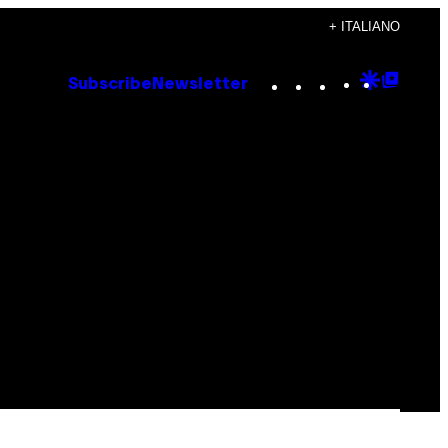
+ ITALIANO
Instagram
TikTok
YouTube
Google
Goog
Subscribe
Newsletter
Discove
Top
Posts