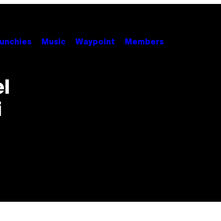
unchies
Music
Waypoint
Members
el
i