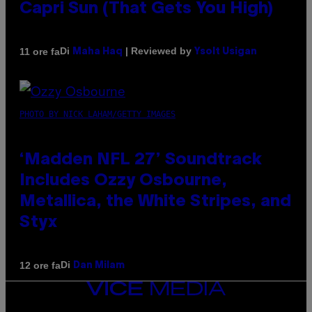
Capri Sun (That Gets You High)
Di
| Reviewed by
11 ore fa
Maha Haq
Ysolt Usigan
PHOTO BY NICK LAHAM/GETTY IMAGES
‘Madden NFL 27’ Soundtrack
Includes Ozzy Osbourne,
Metallica, the White Stripes, and
Styx
Di
12 ore fa
Dan Milam
VICE
MEDIA