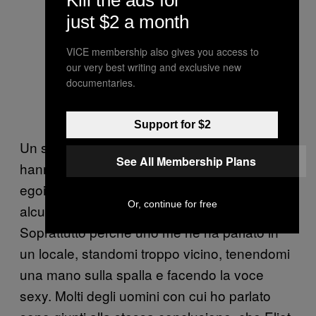
Kill the ads for
just $2 a month
VICE membership also gives you access to
our very best writing and exclusive new
documentaries.
Foto di
Penelope Kolliopoulou
.
Support for $2
Un sacco di ragazzi con cui ho parlato mi
See All Membership Plans
hanno detto che ora a letto sono molto meno
egoisti, ma onestamente penso che, almeno
Or, continue for free
alcuni, mi stiano prendendo per il culo.
Soprattutto perché uno me ne ha parlato in
un locale, standomi troppo vicino, tenendomi
una mano sulla spalla e facendo la voce
sexy. Molti degli uomini con cui ho parlato