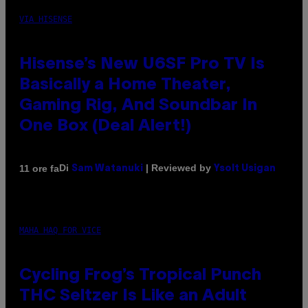
VIA HISENSE
Hisense’s New U6SF Pro TV Is
Basically a Home Theater,
Gaming Rig, And Soundbar In
One Box (Deal Alert!)
Di
| Reviewed by
11 ore fa
Sam Watanuki
Ysolt Usigan
MAHA HAQ FOR VICE
Cycling Frog’s Tropical Punch
THC Seltzer Is Like an Adult