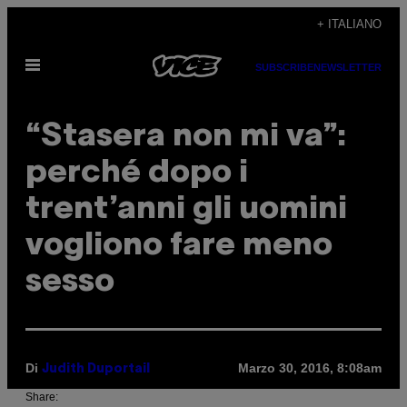
Vai
+ ITALIANO
al
Apri
contenuto
SUBSCRIBE
NEWSLETTER
il
menu
“Stasera non mi va”:
perché dopo i
trent’anni gli uomini
vogliono fare meno
sesso
Di
Marzo 30, 2016, 8:08am
Judith Duportail
Share: