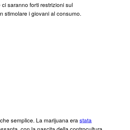
i saranno forti restrizioni sul
n stimolare i giovani al consumo.
ro che semplice. La marijuana era
stata
ssanta, con la nascita della controcultura