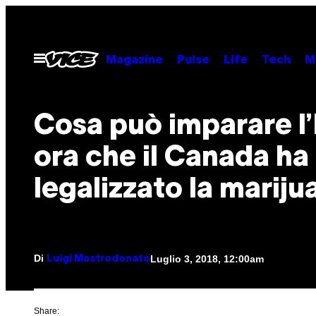
Vai
al
contenuto
Apri
Magazine
Pulse
Life
Tech
M
il
menu
Cosa può imparare l’I
ora che il Canada ha
legalizzato la mariju
Di
Luglio 3, 2018, 12:00am
Luigi Mastrodonato
Share: