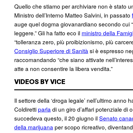
Quello che stiamo per archiviare non è stato un p
Ministro dell’Interno Matteo Salvini, in passato
auge quel dogma giovanardiano secondo cui “n
leggere.” Gli ha fatto eco il
ministro della Fami
“tolleranza zero, più proibizionismo, più carcere,
Consiglio Superiore di Sanità
si è espresso neg
raccomandando “che siano attivate nell’interes
atte a non consentire la libera vendita.”
VIDEOS BY VICE
Il settore della ‘droga legale’ nell’ultimo anno ha 
Coldiretti
parla
di un giro d’affari potenziale di 
succedeva questo, il 20 giugno il
Senato canade
della marijuana
per scopo ricreativo, diventan