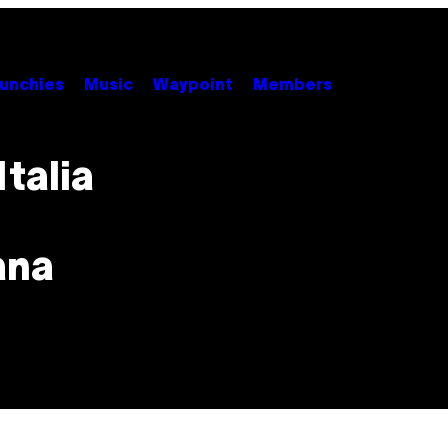
unchies
Music
Waypoint
Members
talia
ana