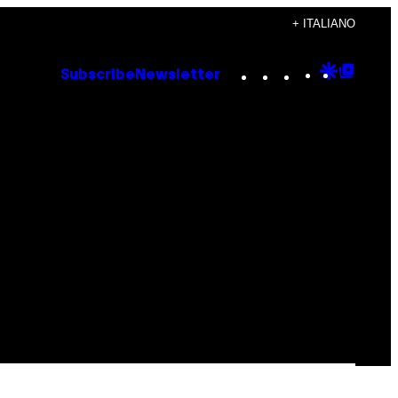
+ ITALIANO
Instagram
TikTok
YouTube
Google
Goog
Subscribe
Newsletter
Discove
Top
Posts