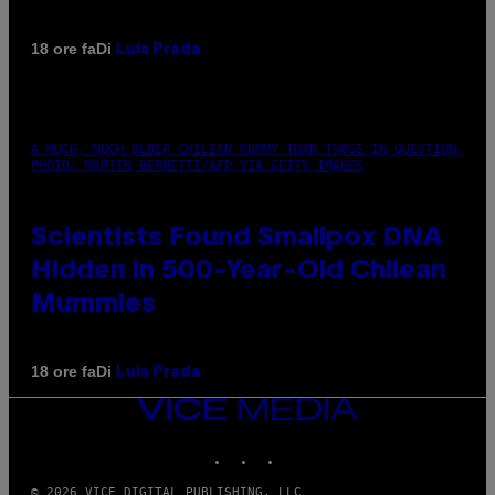
Di
18 ore fa
Luis Prada
A MUCH, MUCH OLDER CHILEAN MUMMY THAN THOSE IN QUESTION.
PHOTO: MARTIN BERNETTI/AFP VIA GETTY IMAGES
Scientists Found Smallpox DNA
Hidden in 500-Year-Old Chilean
Mummies
Di
18 ore fa
Luis Prada
VICE
MEDIA
INSTAGRAM
TIKTOK
YOUTUBE
© 2026 VICE DIGITAL PUBLISHING, LLC