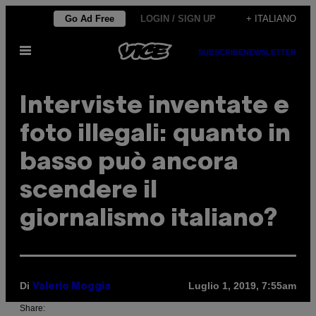
Vai
Go Ad Free
LOGIN / SIGN UP
+ ITALIANO
al
Apri
contenuto
SUBSCRIBE
NEWSLETTER
il
menu
Interviste inventate e
foto illegali: quanto in
basso può ancora
scendere il
giornalismo italiano?
Di
Luglio 1, 2019, 7:55am
Valerio Moggia
Share: