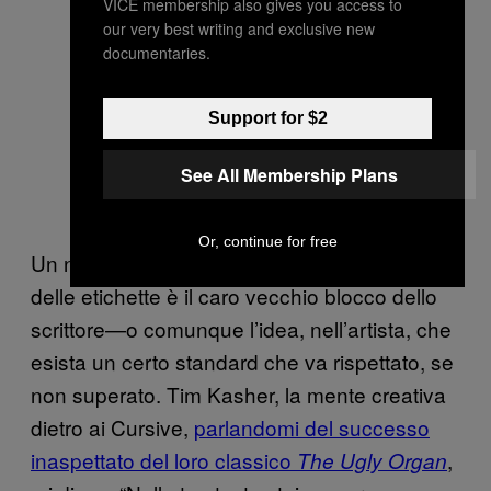
VICE membership also gives you access to
our very best writing and exclusive new
documentaries.
Support for $2
See All Membership Plans
Or, continue for free
Un noto effetto delle alte aspettative dei fan e
delle etichette è il caro vecchio blocco dello
scrittore—o comunque l’idea, nell’artista, che
esista un certo standard che va rispettato, se
non superato. Tim Kasher, la mente creativa
dietro ai Cursive,
parlandomi del successo
inaspettato del loro classico
,
The Ugly Organ