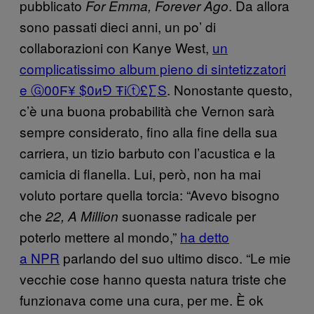
pubblicato
. Da allora
For Emma, Forever Ago
sono passati dieci anni, un po’ di
collaborazioni con Kanye West,
un
complicatissimo album pieno di sintetizzatori
e Ⓖ00Ϝ¥ $0ᴎ⅁ Ŧiⓣ£∑S
. Nonostante questo,
c’è una buona probabilità che Vernon sarà
sempre considerato, fino alla fine della sua
carriera, un tizio barbuto con l’acustica e la
camicia di flanella. Lui, però, non ha mai
voluto portare quella torcia: “Avevo bisogno
che
suonasse radicale per
22, A Million
poterlo mettere al mondo,”
ha detto
a NPR
parlando del suo ultimo disco. “Le mie
vecchie cose hanno questa natura triste che
funzionava come una cura, per me. È ok