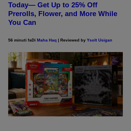
Today— Get Up to 25% Off
Prerolls, Flower, and More While
You Can
56 minuti fa
Di
Maha Haq
| Reviewed by
Ysolt Usigan