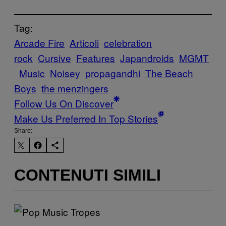
Tag:
Arcade Fire
Articoli
celebration
rock
Cursive
Features
Japandroids
MGMT
Music
Noisey
propagandhi
The Beach
Boys
the menzingers
Follow Us On Discover
Make Us Preferred In Top Stories
Share:
CONTENUTI SIMILI