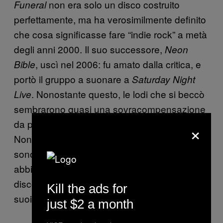
non era solo un disco costruito
Funeral
perfettamente, ma ha verosimilmente definito
che cosa significasse fare “indie rock” a metà
degli anni 2000. Il suo successore,
Neon
, uscì nel 2006: fu amato dalla critica, e
Bible
portò il gruppo a suonare a
Saturday Night
. Nonostante questo, le lodi che si beccò
Live
sembrarono quasi una sovracompensazione
da parte di chi era arrivato tardi a
.
Funeral
×
Nonostante questo, gli Arcade Fire non si
sono più guardati indietro, e il fatto che non
abbiano perso il loro ruolo dimostra che un
disco di grande successo può aiutare molto i
Kill the ads for
suoi successori, se gestito abilmente.
just $2 a month