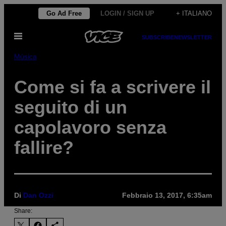
Vai
Go Ad Free
LOGIN / SIGN UP
+ ITALIANO
al
Apri
contenuto
SUBSCRIBE
NEWSLETTER
il
menu
Música
Come si fa a scrivere il
seguito di un
capolavoro senza
fallire?
Di
Dan Ozzi
Febbraio 13, 2017, 6:35am
Share: