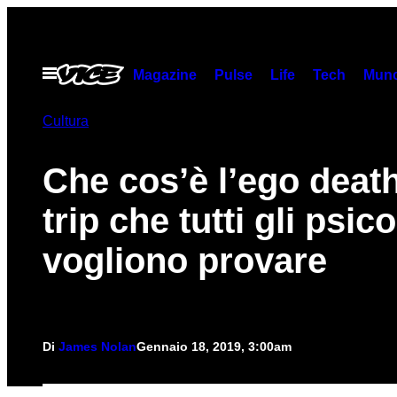
Vai
al
contenuto
Apri
Magazine
Pulse
Life
Tech
Munc
il
menu
Cultura
Che cos’è l’ego death,
trip che tutti gli psic
vogliono provare
Di
James Nolan
Gennaio 18, 2019, 3:00am