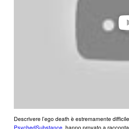
Descrivere l’ego death è estremamente diffici
PsychedSubstance
, hanno provato a racconta