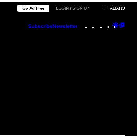
Go Ad Free
LOGIN / SIGN UP
+ ITALIANO
Instagram
TikTok
YouTube
Google
Googl
Subscribe
Newsletter
Discover
Top
Posts