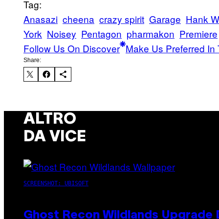
Tag:
Anasazi
cheena
crazy spirit
Garage
Hank W
York
Noisey
Pentagon
pharmakon
Premiere
Follow Us On Discover
Make Us Preferred In 
Share:
ALTRO
DA VICE
SCREENSHOT: UBISOFT
Ghost Recon Wildlands Upgrade 