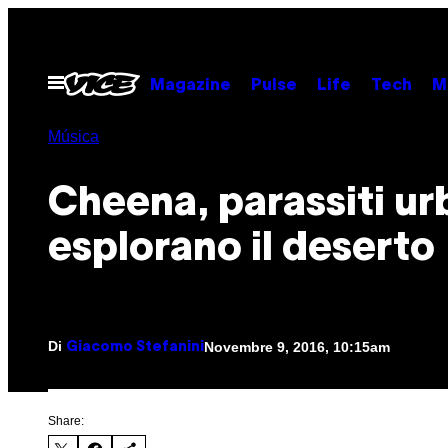
Vai
al
contenuto
Apri
Magazine
Pulse
Life
Tech
M
il
menu
Música
Cheena, parassiti ur
esplorano il deserto
Di
Novembre 9, 2016, 10:15am
Giacomo Stefanini
Share: