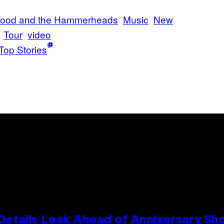
ood and the Hammerheads
Music
New
Tour
video
Top Stories
Details Leak Ahead of Anniversary S