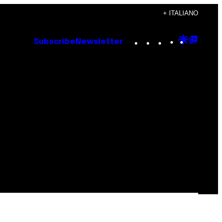
+ ITALIANO
Instagram
TikTok
YouTube
Google
Goog
Subscribe
Newsletter
Discove
Top
Posts