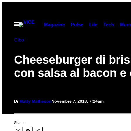
Vai
al
contenuto
Apri
Magazine
Pulse
Life
Tech
Munc
il
menu
Cibo
Cheeseburger di bris
con salsa al bacon e 
Di
Matty Matheson
Novembre 7, 2018, 7:24am
Share: