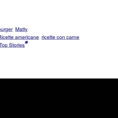
urger
Matty
Ricette americane
ricette con carne
Top Stories