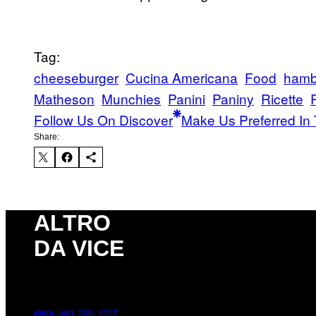
Tag:
cheeseburger
Cucina Americana
Food
hamb
Matheson
Munchies
Panini
Paniny
Ricette
Follow Us On Discover
Make Us Preferred In 
Share:
ALTRO
DA VICE
MAHA HAQ FOR VICE