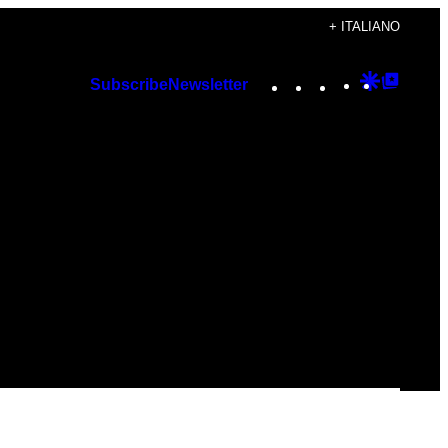
+ ITALIANO
Instagram
TikTok
YouTube
Google
Googl
Subscribe
Newsletter
Discover
Top
Posts