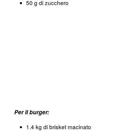
50 g di zucchero
Per il burger:
1.4 kg di brisket macinato