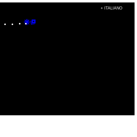
+ ITALIANO
Instagram
TikTok
YouTube
Google
Google
Discover
Top
Posts