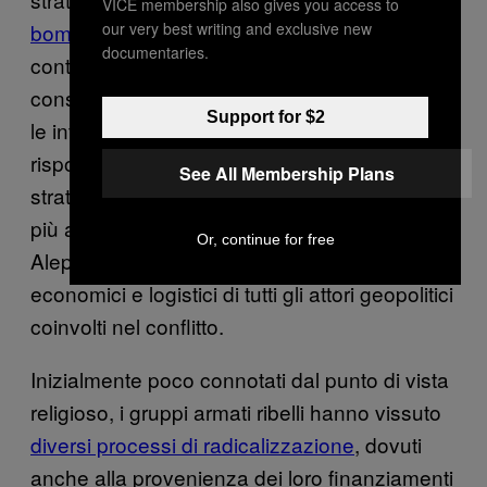
VICE membership also gives you access to
our very best writing and exclusive new
bombardamento indiscriminato
delle aree
documentaries.
controllate dalla ribellione, con tragiche
conseguenze per la popolazione civile e per
Support for $2
le infrastrutture. Dalle loro posizioni i ribelli
rispondono al fuoco da terra. Essendo
See All Membership Plans
strategicamente fondamentale nel contesto
più ampio della guerra, sulla battaglia di
Or, continue for free
Aleppo si sono concentrati molti degli sforzi
economici e logistici di tutti gli attori geopolitici
coinvolti nel conflitto.
Inizialmente poco connotati dal punto di vista
religioso, i gruppi armati ribelli hanno vissuto
diversi processi di radicalizzazione
, dovuti
anche alla provenienza dei loro finanziamenti