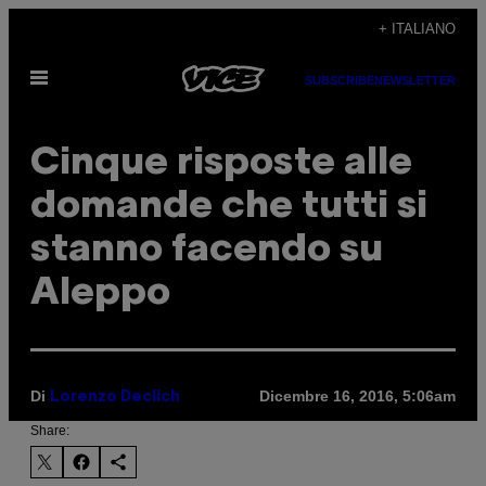
Vai
+ ITALIANO
al
Apri
contenuto
SUBSCRIBE
NEWSLETTER
il
menu
Cinque risposte alle
domande che tutti si
stanno facendo su
Aleppo
Di
Dicembre 16, 2016, 5:06am
Lorenzo Declich
Share: