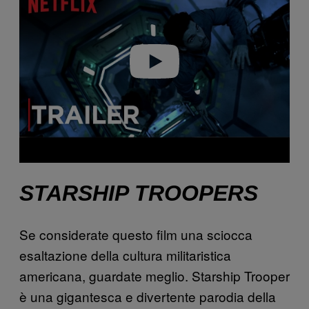
v
i
d
e
o
STARSHIP TROOPERS
Se considerate questo film una sciocca
esaltazione della cultura militaristica
americana, guardate meglio. Starship Trooper
è una gigantesca e divertente parodia della