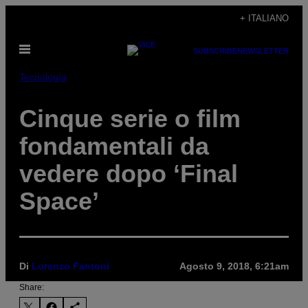
Vai
+ ITALIANO
al
Apri
contenuto
SUBSCRIBE
NEWSLETTER
il
menu
Tecnología
Cinque serie o film
fondamentali da
vedere dopo ‘Final
Space’
Di
Lorenzo Fantoni
Agosto 9, 2018, 6:21am
Share: