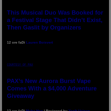
This Musical Duo Was Booked for
a Festival Stage That Didn’t Exist,
Then Gaslit by Organizers
12 ore fa
Di
Lauren Boisvert
COURTESY OF PAX
PAX’s New Aurora Burst Vape
Comes With a $4,000 Adventure
Giveaway
12 ore fa
Di
Maha Haq
| Reviewed by
Ysolt Usigan