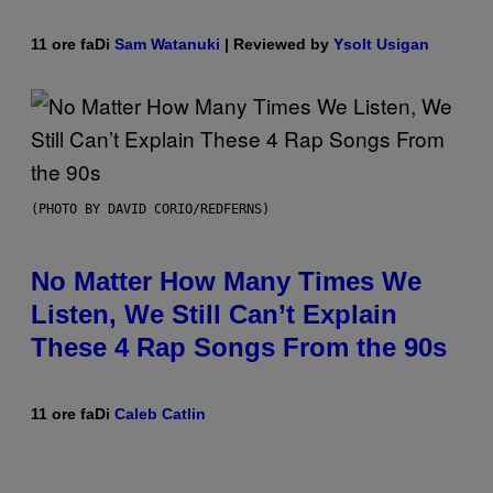
11 ore fa
Di
Sam Watanuki
| Reviewed by
Ysolt Usigan
(PHOTO BY DAVID CORIO/REDFERNS)
No Matter How Many Times We
Listen, We Still Can’t Explain
These 4 Rap Songs From the 90s
11 ore fa
Di
Caleb Catlin