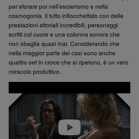
per sforare poi nell’esoterismo e nella
cosmogonia. Il tutto infiocchettato con delle
prestazioni attoriali incredibili, personaggi
scritti col cuore e una colonna sonora che
non sbaglia quasi mai. Considerando che
nella maggior parte dei casi sono anche
quattro set in croce che si ripetono, è un vero
miracolo produttivo.
P
l
a
y
v
i
d
e
o