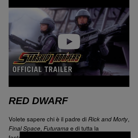
l
a
y
v
i
d
e
o
RED DWARF
Volete sapere chi è il padre di
,
Rick and Morty
,
e di tutta la
Final Space
Futurama
fantascienza vagamente ironica e surreale?