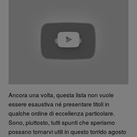
l
a
y
v
i
d
e
o
Ancora una volta, questa lista non vuole
essere esaustiva né presentare titoli in
qualche ordine di eccellenza particolare.
Sono, piuttosto, tutti spunti che speriamo
possano tornarvi utili in questo torrido agosto