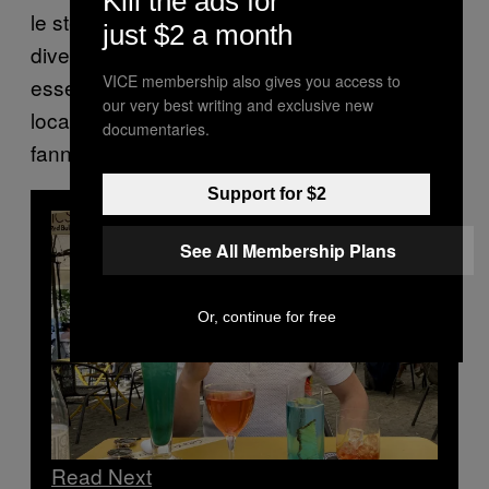
Kill the ads for
le stesse domande nello stesso modo in
just $2 a month
diverse parti del mondo, i nostri dati possono
VICE membership also gives you access to
essere utilizzati per evidenziare variazioni
our very best writing and exclusive new
locali ed esplorare come diverse popolazioni
documentaries.
fanno uso di droghe.”
Support for $2
See All Membership Plans
Or, continue for free
Read Next