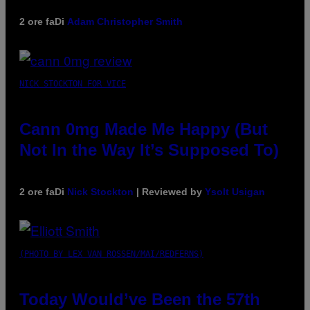
2 ore fa
Di
Adam Christopher Smith
NICK STOCKTON FOR VICE
Cann 0mg Made Me Happy (But
Not In the Way It’s Supposed To)
2 ore fa
Di
Nick Stockton
| Reviewed by
Ysolt Usigan
(PHOTO BY LEX VAN ROSSEN/MAI/REDFERNS)
Today Would’ve Been the 57th