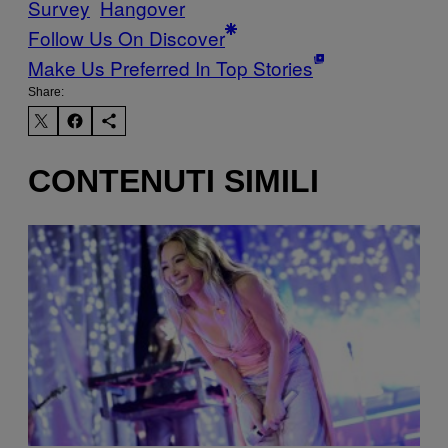
Survey
Hangover
Follow Us On Discover
Make Us Preferred In Top Stories
Share:
CONTENUTI SIMILI