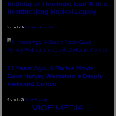
Birthday of This Indie Icon With a
Heartbreaking Musical Legacy
2 ore fa
Di
Lauren Boisvert
21 Years Ago, A Barbie Movie
Gave Harvey Weinstein a Deeply
Awkward Cameo
4 ore fa
Di
Tony Alpsen
VICE
MEDIA