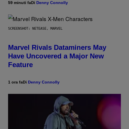
59 minuti fa
Di
Denny Connolly
SCREENSHOT: NETEASE, MARVEL
Marvel Rivals Dataminers May
Have Uncovered a Major New
Feature
1 ora fa
Di
Denny Connolly