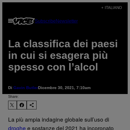
Vai
+ ITALIANO
al
Apri
Subscribe
Newsletter
contenuto
il
menu
La classifica dei paesi
in cui si esagera più
spesso con l’alcol
Di
Gavin Butler
Dicembre 30, 2021, 7:10am
Share:
La più ampia indagine globale sull’uso di
droghe
e sostanze del 2021 ha incoronato