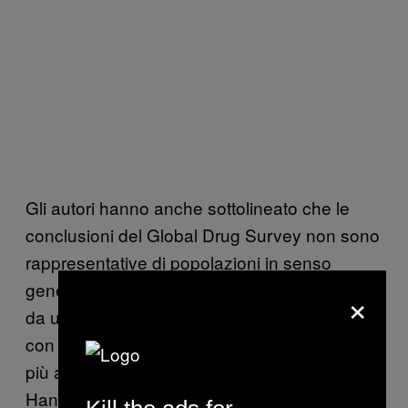
Gli autori hanno anche sottolineato che le
conclusioni del Global Drug Survey non sono
rappresentative di popolazioni in senso
generale, perché i dati utilizzati provengono
×
da un campione non probabilistico di persone
con abitudini di consumo ‘significativamente
più alte’ rispetto alla popolazione generale.
Hanno aggiunto, però, che “Poiché poniamo