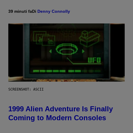
39 minuti fa
Di
Denny Connolly
SCREENSHOT: ASCII
1999 Alien Adventure Is Finally
Coming to Modern Consoles