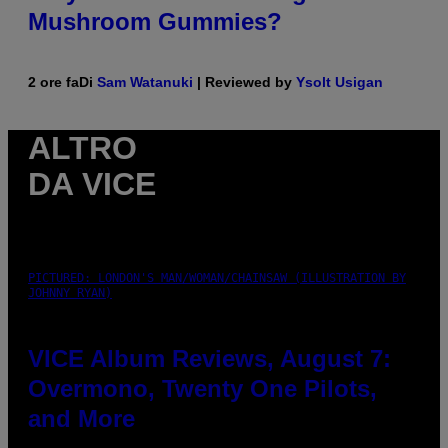
Mushroom Gummies?
2 ore fa
Di
Sam Watanuki
| Reviewed by
Ysolt Usigan
ALTRO
DA VICE
PICTURED: LONDON'S MAN/WOMAN/CHAINSAW (ILLUSTRATION BY
JOHNNY RYAN)
VICE Album Reviews, August 7:
Overmono, Twenty One Pilots,
and More