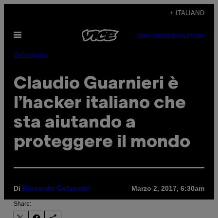
Vai
+ ITALIANO
al
Apri
contenuto
SUBSCRIBE
NEWSLETTER
il
menu
Tecnología
Claudio Guarnieri è
l’hacker italiano che
sta aiutando a
proteggere il mondo
Di
Marzo 2, 2017, 6:30am
Riccardo Coluccini
Share: