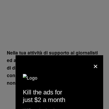
Nella tua attività di supporto ai giornalisti
ed agli attivisti con il Citizen Lab, che tipo
×
di difficoltà incontri per entrare in contatto
con tali soggetti? C’è il rischio che spesso
non sappiano a chi rivolgersi?
Kill the ads for
just $2 a month