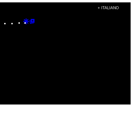
+ ITALIANO
Instagram
TikTok
YouTube
Google
Google
Discover
Top
Posts