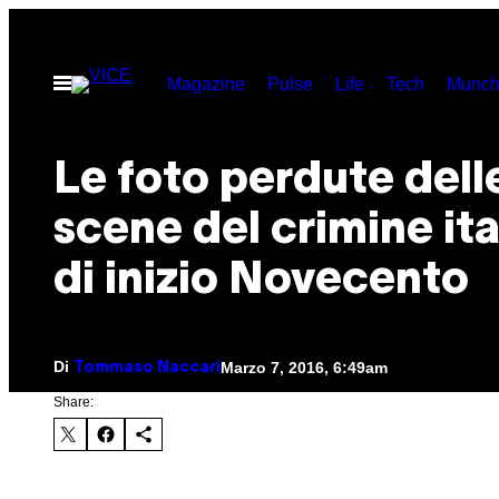
Vai
al
Apri
Magazine
Pulse
Life
Tech
Munch
contenuto
il
menu
Le foto perdute dell
scene del crimine ita
di inizio Novecento
Di
Marzo 7, 2016, 6:49am
Tommaso Naccari
Share: