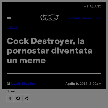
Vai
+ ITALIANO
al
Apri
contenuto
SUBSCRIBE
NEWSLETTER
il
menu
Cultura
Cock Destroyer, la
pornostar diventata
un meme
Di
Aprile 9, 2019, 2:00am
Louis Staples
Share: