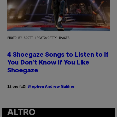
PHOTO BY SCOTT LEGATO/GETTY IMAGES
4 Shoegaze Songs to Listen to if
You Don’t Know if You Like
Shoegaze
Di
12 ore fa
Stephen Andrew Galiher
ALTRO