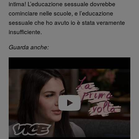
intima! L’educazione sessuale dovrebbe
cominciare nelle scuole, e l’educazione
sessuale che ho avuto io è stata veramente
insufficiente.
Guarda anche:
P
l
a
y
v
i
d
e
o