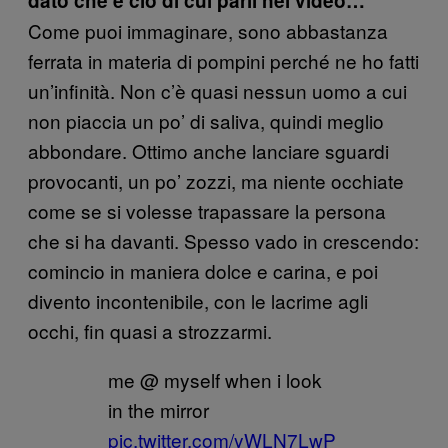
dato che è ciò di cui parli nel video…
Come puoi immaginare, sono abbastanza
ferrata in materia di pompini perché ne ho fatti
un’infinità. Non c’è quasi nessun uomo a cui
non piaccia un po’ di saliva, quindi meglio
abbondare. Ottimo anche lanciare sguardi
provocanti, un po’ zozzi, ma niente occhiate
come se si volesse trapassare la persona
che si ha davanti. Spesso vado in crescendo:
comincio in maniera dolce e carina, e poi
divento incontenibile, con le lacrime agli
occhi, fin quasi a strozzarmi.
me @ myself when i look
in the mirror
pic.twitter.com/yWLN7LwP