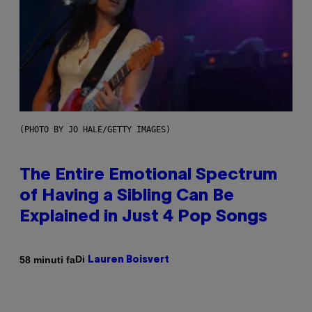
(PHOTO BY JO HALE/GETTY IMAGES)
The Entire Emotional Spectrum
of Having a Sibling Can Be
Explained in Just 4 Pop Songs
Di
58 minuti fa
Lauren Boisvert