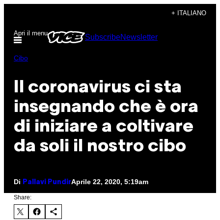
Vai
+ ITALIANO
al
Apri il menu
Subscribe
Newsletter
contenuto
Cibo
Il coronavirus ci sta
insegnando che è ora
di iniziare a coltivare
da soli il nostro cibo
Di
Aprile 22, 2020, 5:19am
Pallavi Pundir
Share: