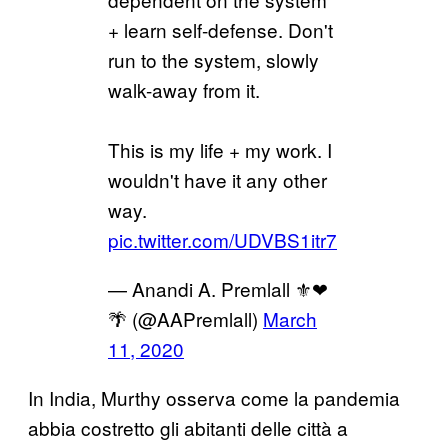
+ learn self-defense. Don't
run to the system, slowly
walk-away from it.
This is my life + my work. I
wouldn't have it any other
way.
pic.twitter.com/UDVBS1itr7
— Anandi A. Premlall ⚜❤
🌴 (@AAPremlall)
March
11, 2020
In India, Murthy osserva come la pandemia
abbia costretto gli abitanti delle città a