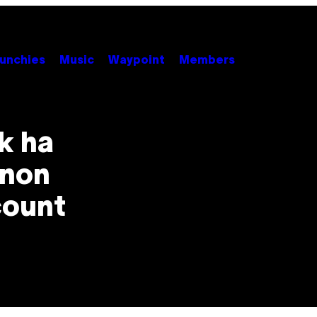
unchies
Music
Waypoint
Members
ok ha
 non
count