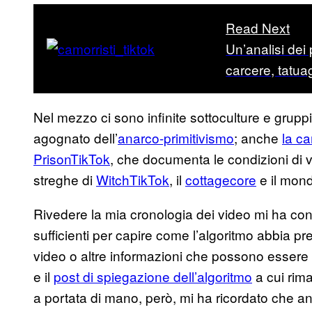
Read Next
Un’analisi dei 
carcere, tatua
Nel mezzo ci sono infinite sottoculture e grupp
agognato dell’
anarco-primitivismo
; anche
la c
PrisonTikTok
, che documenta le condizioni di vi
streghe di
WitchTikTok
, il
cottagecore
e il mon
Rivedere la mia cronologia dei video mi ha co
sufficienti per capire come l’algoritmo abbia pr
video o altre informazioni che possono essere u
e il
post di spiegazione dell’algoritmo
a cui rima
a portata di mano, però, mi ha ricordato che a