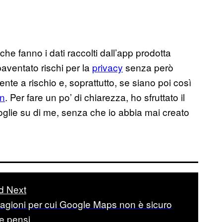
he fanno i dati raccolti dall’app prodotta
ventato rischi per la
privacy
senza però
nte a rischio e, soprattutto, se siano poi così
n
. Per fare un po’ di chiarezza, ho sfruttato il
coglie su di me, senza che io abbia mai creato
d Next
ragioni per cui Google Maps non è sicuro
e pensi