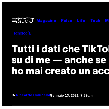
Vai
al
contenuto
Apri
Magazine
Pulse
Life
Tech
M
il
menu
Tecnología
Tutti i dati che TikT
su di me — anche se
ho mai creato un ac
Di
Gennaio 13, 2021, 7:39am
Riccardo Coluccini