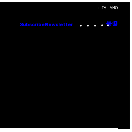
+ ITALIANO
Instagram
TikTok
YouTube
Google
Goog
Subscribe
Newsletter
Discove
Top
Posts