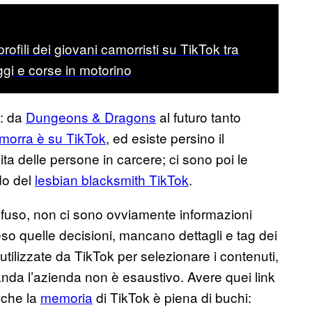
profili dei giovani camorristi su TikTok tra
ggi e corse in motorino
i: da
Dungeons & Dragons
al futuro tanto
amorra è su TikTok
, ed esiste persino il
ta delle persone in carcere; ci sono poi le
do del
lesbian blacksmith TikTok
.
nfuso, non ci sono ovviamente informazioni
eso quelle decisioni, mancano dettagli e tag dei
tilizzate da TikTok per selezionare i contenuti,
nda l’azienda non è esaustivo. Avere quei link
nche la
memoria
di TikTok è piena di buchi: