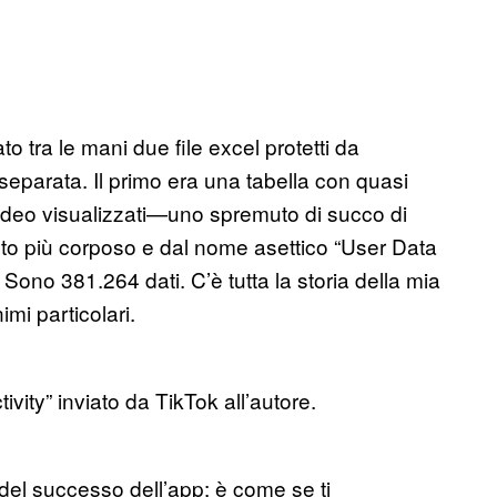
 tra le mani due file excel protetti da
eparata. Il primo era una tabella con quasi
video visualizzati—uno spremuto di succo di
olto più corposo e dal nome asettico “User Data
Sono 381.264 dati. C’è tutta la storia della mia
imi particolari.
ity” inviato da TikTok all’autore.
e del successo dell’app: è come se ti