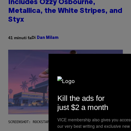
Includes Ozzy Osbourne,
Metallica, the White Stripes, and
Styx
Di
41 minuti fa
Dan Milam
Kill the ads for
just $2 a month
VICE membership also gives you acces
SCREENSHOT: ROCKSTAR GAMES, NETFLIX
our very best writing and exclusive new