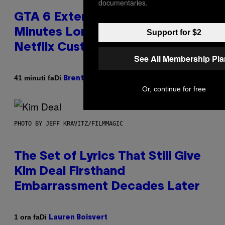
documentaries.
GTA 6 Extended Look is 20
Minutes Long According to
Support for $2
Netflix Customer Support
See All Membership Pl
Di
41 minuti fa
Brent Koepp
Or, continue for free
PHOTO BY JEFF KRAVITZ/FILMMAGIC
The Set of Lyrics That Still Give
Kim Deal Firsthand
Embarrassment Decades Later
Di
1 ora fa
Lauren Boisvert