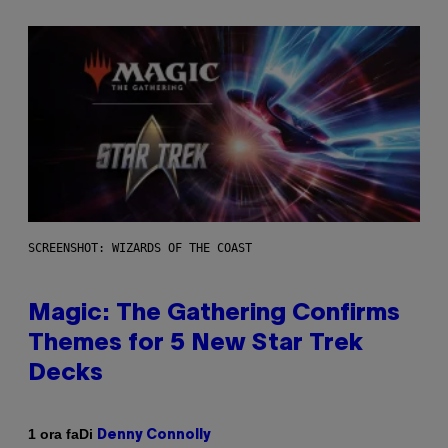
SCREENSHOT: WIZARDS OF THE COAST
Magic: The Gathering Confirms
Themes for 5 New Star Trek
Decks
Di
1 ora fa
Denny Connolly