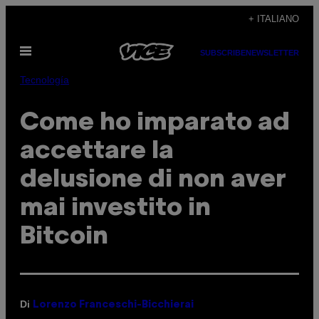
Vai
+ ITALIANO
al
Apri
contenuto
SUBSCRIBE
NEWSLETTER
il
menu
Tecnología
Come ho imparato ad
accettare la
delusione di non aver
mai investito in
Bitcoin
Di
Lorenzo Franceschi-Bicchierai