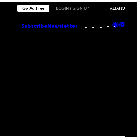
Go Ad Free
LOGIN / SIGN UP
+ ITALIANO
Instagram
TikTok
YouTube
Google
Goog
Subscribe
Newsletter
Discove
Top
Posts