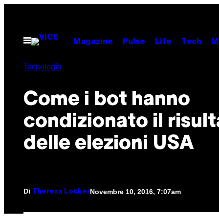
Vai
al
contenuto
Apri
Magazine
Pulse
Life
Tech
M
il
menu
Tecnología
Come i bot hanno
condizionato il risul
delle elezioni USA
Di
Novembre 10, 2016, 7:07am
Theresa Locker