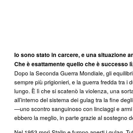
Io sono stato in carcere, e una situazione a
Che è esattamente quello che è successo lì
Dopo la Seconda Guerra Mondiale, gli equilibri
sempre più prigionieri, e la guerra fredda tra i
lungo. È lì che si scatenò la violenza, una sorta
all’interno del sistema dei gulag tra la fine deg
—uno scontro sanguinoso con linciaggi e armi im
ebbero la meglio, in parte grazie al sostegno de
Nel 1953 morì Stalin e furono aperti i gulag. Tut