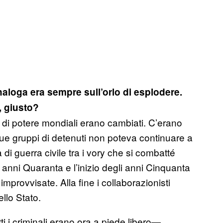
naloga era sempre sull’orlo di esplodere.
, giusto?
 di potere mondiali erano cambiati. C’erano
 due gruppi di detenuti non poteva continuare a
 di guerra civile tra i vory che si combatté
li anni Quaranta e l’inizio degli anni Cinquanta
provvisate. Alla fine i collaborazionisti
llo Stato.
ti i criminali erano ora a piede libero—