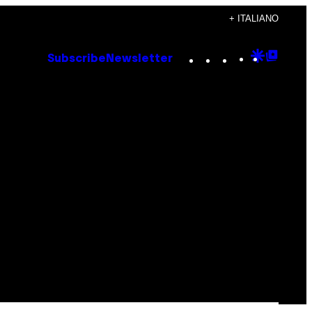
+ ITALIANO
Instagram
TikTok
YouTube
Google
Goog
Subscribe
Newsletter
Discove
Top
Posts