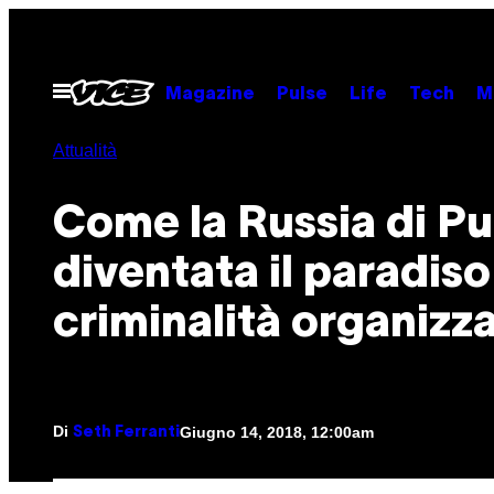
Vai
al
contenuto
Apri
Magazine
Pulse
Life
Tech
M
il
menu
Attualità
Come la Russia di Pu
diventata il paradiso
criminalità organizz
Di
Giugno 14, 2018, 12:00am
Seth Ferranti