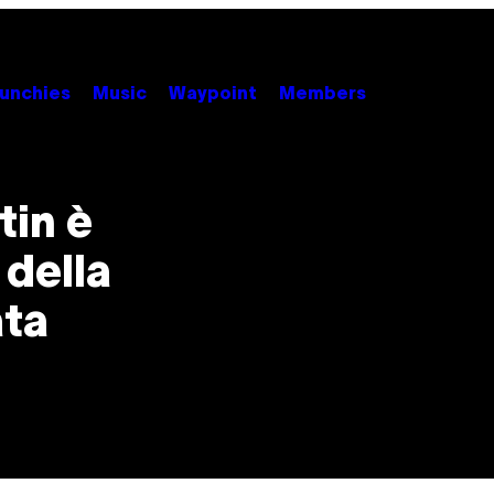
unchies
Music
Waypoint
Members
tin è
 della
ata