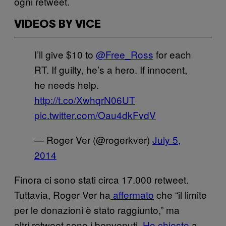
ogni retweet.
VIDEOS BY VICE
I’ll give $10 to
@Free_Ross
for each
RT. If guilty, he’s a hero. If innocent,
he needs help.
http://t.co/XwhqrN06UT
pic.twitter.com/Oau4dkFvdV
— Roger Ver (@rogerkver)
July 5,
2014
Finora ci sono stati circa 17.000 retweet.
Tuttavia, Roger Ver ha
affermato
che “il limite
per le donazioni è stato raggiunto,” ma
altri retweet sono i benvenuti.
Ho chiesto
a