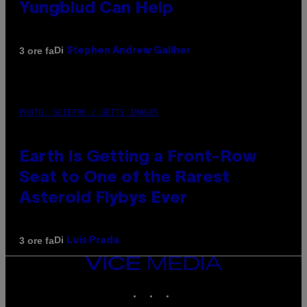
Yungblud Can Help
Di
3 ore fa
Stephen Andrew Galiher
PHOTO: SCIEPRO / GETTY IMAGES
Earth Is Getting a Front-Row
Seat to One of the Rarest
Asteroid Flybys Ever
Di
3 ore fa
Luis Prada
VICE
MEDIA
INSTAGRAM
TIKTOK
YOUTUBE