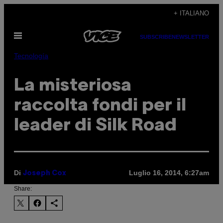
Vai
+ ITALIANO
al
Apri
contenuto
SUBSCRIBE
NEWSLETTER
il
menu
Tecnología
La misteriosa
raccolta fondi per il
leader di Silk Road
Di
Luglio 16, 2014, 6:27am
Joseph Cox
Share: