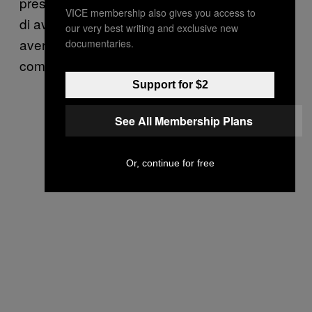
presunta condotta di Ulbricht. Non è accusato
VICE membership also gives you access to
di aver posseduto o venduto droghe, ma di
our very best writing and exclusive new
aver gestito un sito dove le droghe venivano
documentaries.
comprate e vendute da altri.”
Support for $2
See All Membership Plans
Or, continue for free