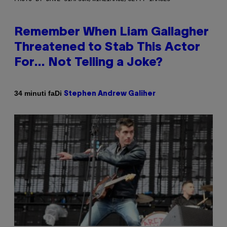
Remember When Liam Gallagher
Threatened to Stab This Actor
For… Not Telling a Joke?
Di
34 minuti fa
Stephen Andrew Galiher