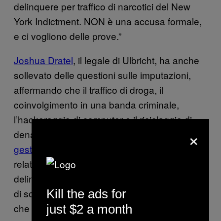
delinquere per traffico di narcotici del New
York Indictment. NON è una accusa formale,
e ci vogliono delle prove.”
Joshua Dratel
, il legale di Ulbricht, ha anche
sollevato delle questioni sulle imputazioni,
affermando che il traffico di droga, il
coinvolgimento in una banda criminale,
l’hackeraggio di computer e il riciclaggio di
×
denaro hanno poco a che fare con la
gestione di un sito
. Per esempio,
relativamente all’accusa di associazione a
delinquere per la distribuzione e il possesso
Kill the ads for
di sostanze illegali, il sito Free Ross
dichiara
che “questo statuto non si può riferire alla
just $2 a month