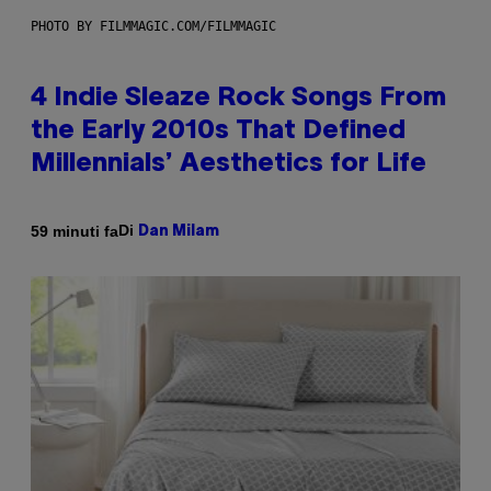
PHOTO BY FILMMAGIC.COM/FILMMAGIC
4 Indie Sleaze Rock Songs From
the Early 2010s That Defined
Millennials’ Aesthetics for Life
Di
59 minuti fa
Dan Milam