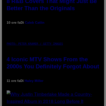
8 R&B Covers That Might Just Be
Better Than the Originals
10 ore fa
Di
Caleb Catlin
PHOTO: PETER KRAMER / GETTY IMAGES
4 Iconic MTV Shows From the
2000s You Definitely Forgot About
11 ore fa
Di
Haley Miller