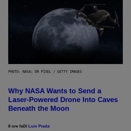
PHOTO: NASA; DR PIXEL / GETTY IMAGES
Why NASA Wants to Send a
Laser-Powered Drone Into Caves
Beneath the Moon
8 ore fa
Di
Luis Prada