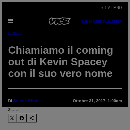
Vai
+ ITALIANO
al
Apri
contenuto
SUBSCRIBE
NEWSLETTER
il
menu
Identità
Chiamiamo il coming
out di Kevin Spacey
con il suo vero nome
Di
Steven Blum
Ottobre 31, 2017, 1:00am
Share: