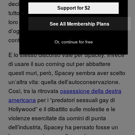
decidessero di fare coming out ora, dopo
Support for $2
tutto questo tempo. Penso farebbe bene alla
loro carriera, la ravviverebbe un po’. Al giorno
See All Membership Plans
d’oggi a nessuno serve che John Travolta
continui a essere questo farò di mascolinità.”
Or, continue for free
E lo stesso discorso vale per Spacey. Invece
di usare il suo coming out per abbattere
questi muri, però, Spacey sembra aver scelto
un’altra vita: quella dell’autoconservazione.
Così, tra la ritrovata
ossessione della destra
americana
per i “predatori sessuali gay di
Hollywood” e il dibattito sulle molestie e le
violenze esercitate da uomini di punta
dell’industria, Spacey ha pensato fosse un