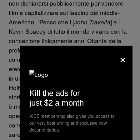
non dichiararsi pubblicamente per vendere
film e capitalizzare sul fascino del middle-
American. “Penso che i [
] e i
John Travolta
Kevin Spacey di tutto il mondo vivano con la
concezione tipicamente anni Ottanta della
professione di attore, quella per cui bisogna
×
comportarsi da etero per ottenere ruoli da
etero,” aveva dichiarato il comico
John Early
in un’intervista a VICE sull’omosessualità a
Hollywood. “Ma per come la vedo io la fase
Kill the ads for
storica dell’intrattenimento in cui viviamo ora
just $2 a month
è molto più personale”—di quelle in cui le
operazioni di facciata sono molto meno
VICE membership also gives you access to
our very best writing and exclusive new
convenienti di un tempo. “Anzi, penso
documentaries.
sarebbe un’ottima mossa pubblicitaria se