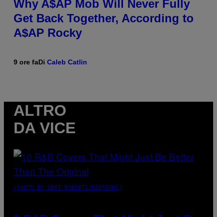
Why A$AP Mob Will Never Fully
Get Back Together, According to
A$AP Rocky
9 ore fa
Di
Caleb Catlin
ALTRO
DA VICE
(PHOTO BY EBET ROBERTS/REDFERNS)