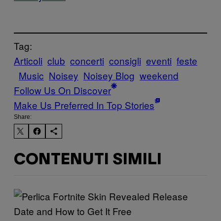
Tag:
Articoli
club
concerti
consigli
eventi
feste
Music
Noisey
Noisey Blog
weekend
Follow Us On Discover
Make Us Preferred In Top Stories
Share:
CONTENUTI SIMILI