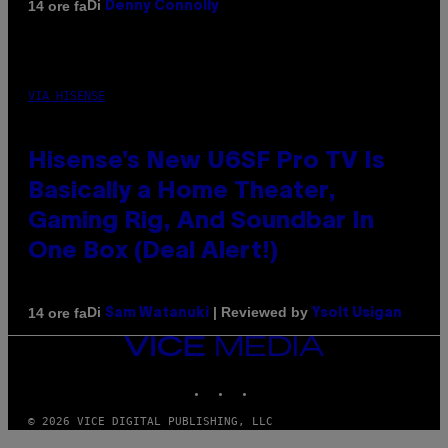
Di
14 ore fa
Denny Connolly
VIA HISENSE
Hisense’s New U6SF Pro TV Is
Basically a Home Theater,
Gaming Rig, And Soundbar In
One Box (Deal Alert!)
Di
| Reviewed by
14 ore fa
Sam Watanuki
Ysolt Usigan
VICE
MEDIA
INSTAGRAM
TIKTOK
YOUTUBE
© 2026 VICE DIGITAL PUBLISHING, LLC