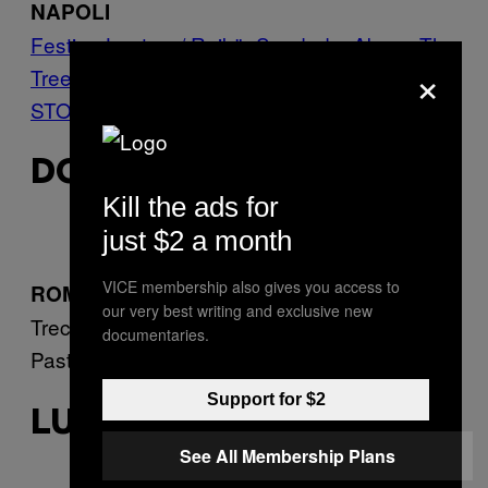
NAPOLI
Festina Lente w/ Reikä, Saudade, Above The
×
Trees, Kairo, La Via Degli Astronauti, Pastel,
STORM{O}, Suis la lune
DOMENICA 22 MAGGIO
Kill the ads for
just $2 a month
VICE membership also gives you access to
ROMA
our very best writing and exclusive new
Trecentosessanta gradi — Suis La Lune \\
documentaries.
Pastel \\ Storm{O} \\ Rooves \\ Bastian
Support for $2
LUNEDÌ 23 MAGGIO
See All Membership Plans