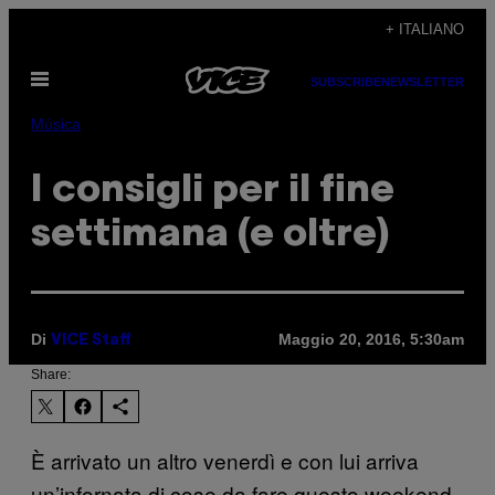
Vai
+ ITALIANO
al
Apri
contenuto
SUBSCRIBE
NEWSLETTER
il
menu
Música
I consigli per il fine
settimana (e oltre)
Di
Maggio 20, 2016, 5:30am
VICE Staff
Share:
È arrivato un altro venerdì e con lui arriva
un’infornata di cose da fare questo weekend.