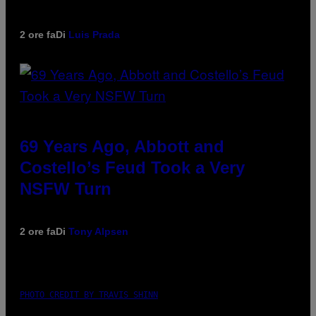
2 ore fa
Di
Luis Prada
69 Years Ago, Abbott and
Costello’s Feud Took a Very
NSFW Turn
2 ore fa
Di
Tony Alpsen
PHOTO CREDIT BY TRAVIS SHINN