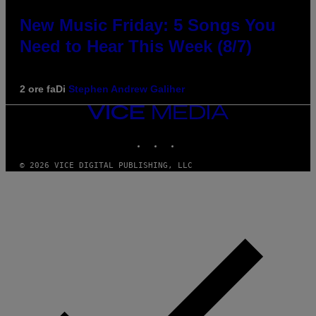
New Music Friday: 5 Songs You
Need to Hear This Week (8/7)
2 ore fa
Di
Stephen Andrew Galiher
VICE
MEDIA
INSTAGRAM
TIKTOK
YOUTUBE
© 2026 VICE DIGITAL PUBLISHING, LLC