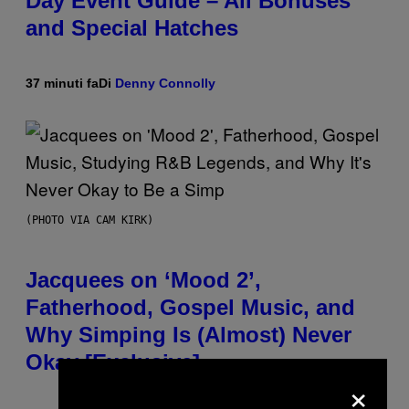
Day Event Guide – All Bonuses
and Special Hatches
37 minuti fa
Di
Denny Connolly
(PHOTO VIA CAM KIRK)
Jacquees on ‘Mood 2’,
Fatherhood, Gospel Music, and
Why Simping Is (Almost) Never
Okay [Exclusive]
×