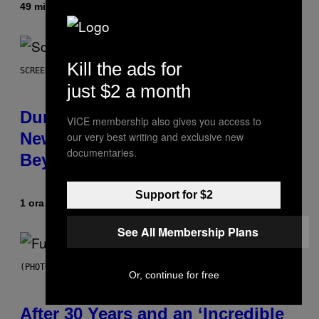
49 minuti fa
Di
Caleb Catlin
Kill the ads for
SCREENSHOT: WIZARDS OF THE COAST
just $2 a month
Dungeons and Dragons – Every
VICE membership also gives you access to
New Tool Announced for D&D
our very best writing and exclusive new
documentaries.
Beyond
Support for $2
1 ora fa
Di
Denny Connolly
See All Membership Plans
(PHOTO BY JEREMYCHANPHOTOGRAPHY/GETTY IMAGES)
Or, continue for free
After 30 Years and an ‘Incredible