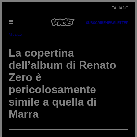
Vai
+ ITALIANO
al
Apri
contenuto
SUBSCRIBE
NEWSLETTER
il
menu
Música
La copertina
dell’album di Renato
Zero è
pericolosamente
simile a quella di
Marra