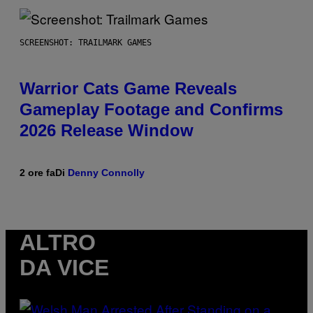
SCREENSHOT: TRAILMARK GAMES
Warrior Cats Game Reveals
Gameplay Footage and Confirms
2026 Release Window
2 ore fa
Di
Denny Connolly
ALTRO
DA VICE