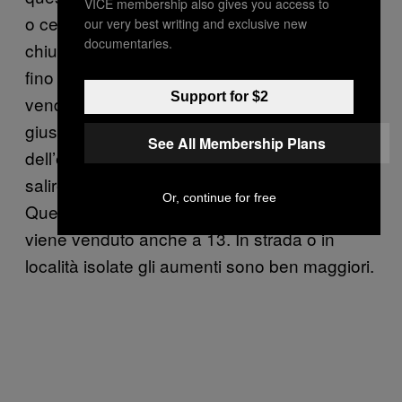
VICE membership also gives you access to
o cercando di farlo, visto che gli shop sono
our very best writing and exclusive new
documentaries.
chiusi. Alla stazione centrale di Milano, dove
fino a qualche settimana fa gruppi di pusher
Support for $2
vendevano piccole quantità d’erba, è rimasto
giusto qualche senzatetto. In città il prezzo
See All Membership Plans
dell’erba in quattro settimane ha preso a
salire, arrivando a rincari del 30-40 percento.
Or, continue for free
Quello che al dettaglio costava 8-10 ora
viene venduto anche a 13. In strada o in
località isolate gli aumenti sono ben maggiori.