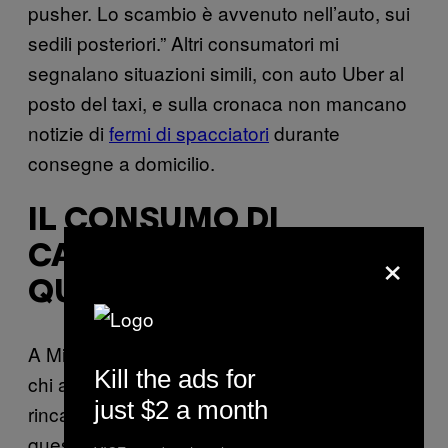
pusher. Lo scambio è avvenuto nell’auto, sui
sedili posteriori.” Altri consumatori mi
segnalano situazioni simili, con auto Uber al
posto del taxi, e sulla cronaca non mancano
notizie di
fermi di spacciatori
durante
consegne a domicilio.
IL CONSUMO DI
×
CANNABIS DURANTE LA
QUARANTENA
A Milano erba e fumo scarseggiano, e solo
Kill the ads for
chi autoproduce
erba
sembra è al riparo dai
just $2 a month
rincari che si sono registrati da un mese a
questa parte. Molti stanno comprando semi,