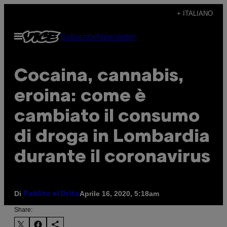
Vai
+ ITALIANO
al
Apri
Subscribe
Newsletter
contenuto
il
menu
Cocaina, cannabis,
eroina: come è
cambiato il consumo
di droga in Lombardia
durante il coronavirus
Di
Aprile 16, 2020, 5:18am
Pablito el Drito
Share: