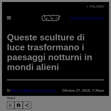
Vai
+ ITALIANO
al
Apri
contenuto
SUBSCRIBE
NEWSLETTER
il
menu
Queste sculture di
luce trasformano i
paesaggi notturni in
mondi alieni
Di
Masha (Maria) Koblyakova
Ottobre 27, 2016, 7:36am
Share: