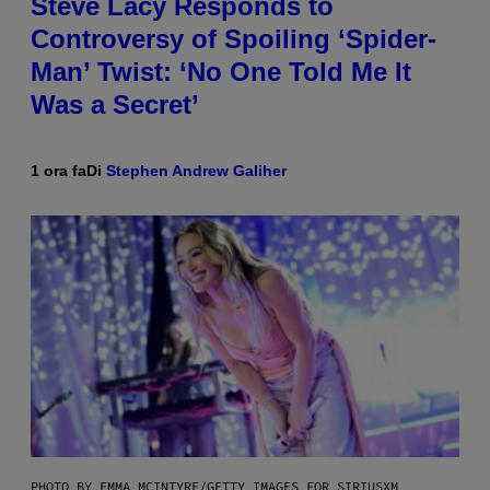
Steve Lacy Responds to
Controversy of Spoiling ‘Spider-
Man’ Twist: ‘No One Told Me It
Was a Secret’
1 ora fa
Di
Stephen Andrew Galiher
PHOTO BY EMMA MCINTYRE/GETTY IMAGES FOR SIRIUSXM