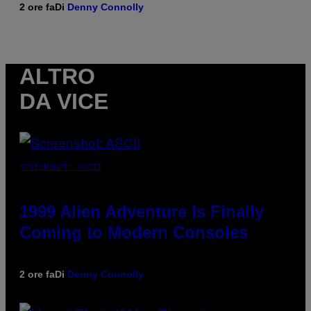
2 ore fa
Di
Denny Connolly
ALTRO
DA VICE
SCREENSHOT: ASCII
1999 Alien Adventure Is Finally
Coming to Modern Consoles
2 ore fa
Di
Denny Connolly