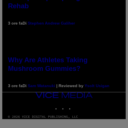
Rehab
3 ore fa
Di
Stephen Andrew Galiher
Why Are Athletes Taking
Mushroom Gummies?
3 ore fa
Di
Sam Watanuki
| Reviewed by
Ysolt Usigan
VICE
MEDIA
INSTAGRAM
TIKTOK
YOUTUBE
© 2026 VICE DIGITAL PUBLISHING, LLC