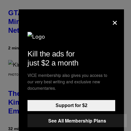
GTA 6 Extended Look is 20
×
Minutes Long According to
Netflix Customer Support
2 minuti fa
Di
Brent Koepp
Kill the ads for
just $2 a month
VICE membership also gives you access to
PHOTO BY JEFF KRAVITZ/FILMMAGIC
our very best writing and exclusive new
documentaries.
The Set of Lyrics That Still Give
Kim Deal Firsthand
Support for $2
Embarrassment Decades Later
See All Membership Plans
32 minuti fa
Di
Lauren Boisvert