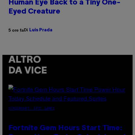
Human Eye Back to a Tiny One-
Eyed Creature
Di
5 ore fa
Luis Prada
ALTRO
DA VICE
SCREENSHOT: EPIC GAMES
Fortnite Gem Hours Start Time: