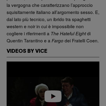
la vergogna che caratterizzano l’approccio
squisitamente italiano all’argomento sesso. E,
dal lato più tecnico, un ibrido tra spaghetti
western e noir in cui è impossibile non
cogliere i riferimenti a
di
The Hateful Eight
Quentin Tarantino e a
dei Fratelli Coen.
Fargo
VIDEOS BY VICE
P
l
a
y
v
i
d
e
o