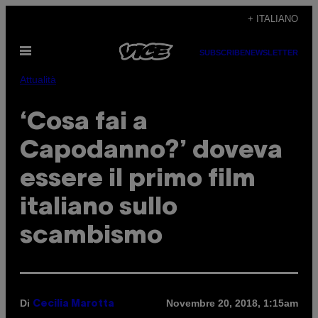
Vai
+ ITALIANO
al
Apri
contenuto
SUBSCRIBE
NEWSLETTER
il
menu
Attualità
‘Cosa fai a
Capodanno?’ doveva
essere il primo film
italiano sullo
scambismo
Di
Novembre 20, 2018, 1:15am
Cecilia Marotta