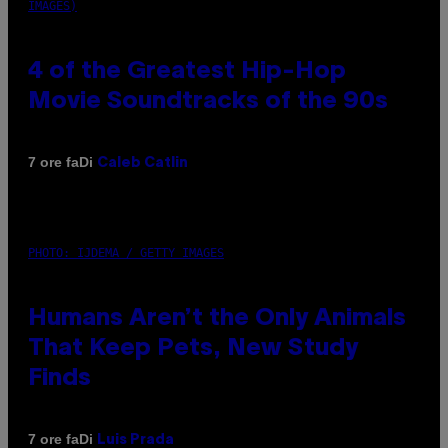
IMAGES)
4 of the Greatest Hip-Hop
Movie Soundtracks of the 90s
Di
7 ore fa
Caleb Catlin
PHOTO: IJDEMA / GETTY IMAGES
Humans Aren’t the Only Animals
That Keep Pets, New Study
Finds
Di
7 ore fa
Luis Prada