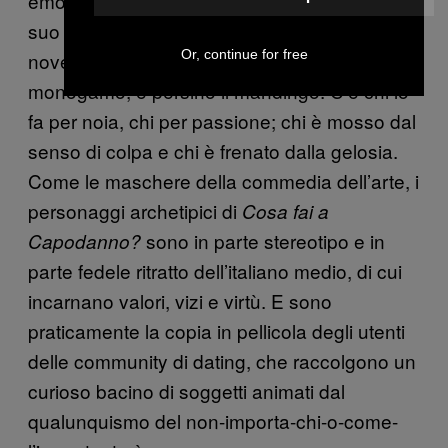
emo-vegana; la milf con tendenze bisex e il
suo giovane e inesperto toyboy; gli sposi
Or, continue for free
novelli terrorizzati dalla routine del sesso
monogamo, e persino il mandingo. C’è chi lo
fa per noia, chi per passione; chi è mosso dal
senso di colpa e chi è frenato dalla gelosia.
Come le maschere della commedia dell’arte, i
personaggi archetipici di
Cosa fai a
sono in parte stereotipo e in
Capodanno?
parte fedele ritratto dell’italiano medio, di cui
incarnano valori, vizi e virtù. E sono
praticamente la copia in pellicola degli utenti
delle community di dating, che raccolgono un
curioso bacino di soggetti animati dal
qualunquismo del non-importa-chi-o-come-