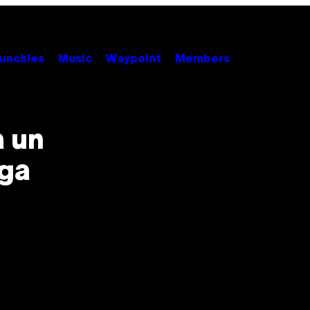
unchies
Music
Waypoint
Members
a un
uga