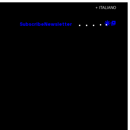
+ ITALIANO
Instagram
TikTok
YouTube
Google
Goog
Subscribe
Newsletter
Discove
Top
Posts