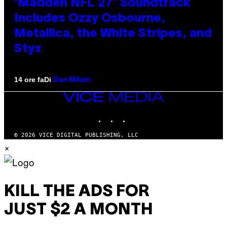
‘Madden NFL 27’ Soundtrack
Includes Ozzy Osbourne,
Metallica, the White Stripes, and
Styx
Di
14 ore fa
Dan Milam
VICE
MEDIA
INSTAGRAM
TIKTOK
YOUTUBE
© 2026 VICE DIGITAL PUBLISHING, LLC
×
KILL THE ADS FOR
JUST $2 A MONTH