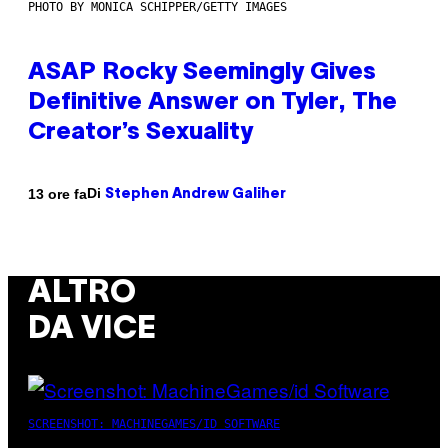
PHOTO BY MONICA SCHIPPER/GETTY IMAGES
ASAP Rocky Seemingly Gives
Definitive Answer on Tyler, The
Creator’s Sexuality
Di
13 ore fa
Stephen Andrew Galiher
ALTRO
DA VICE
SCREENSHOT: MACHINEGAMES/ID SOFTWARE