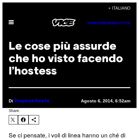
Vai
+ ITALIANO
al
Apri
contenuto
SUBSCRIBE
NEWSLETTER
il
menu
Le cose più assurde
che ho visto facendo
l’hostess
Di
Agosto 6, 2014, 6:52am
Stephen Keefe
Share:
Se ci pensate, i voli di linea hanno un ché di