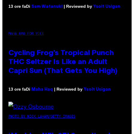
Di
| Reviewed by
13 ore fa
Sam Watanuki
Ysolt Usigan
MAHA HAQ FOR VICE
Cycling Frog’s Tropical Punch
THC Seltzer Is Like an Adult
Capri Sun (That Gets You High)
Di
| Reviewed by
13 ore fa
Maha Haq
Ysolt Usigan
PHOTO BY NICK LAHAM/GETTY IMAGES