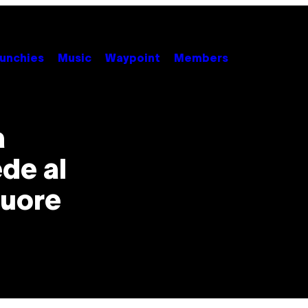
unchies
Music
Waypoint
Members
a
de al
muore