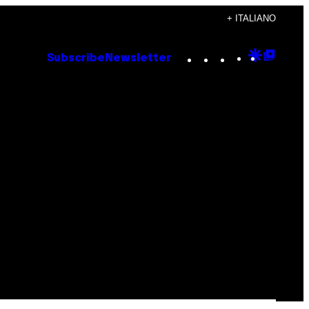
+ ITALIANO
Instagram
TikTok
YouTube
Google
Goog
Subscribe
Newsletter
Discove
Top
Posts