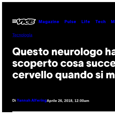
Vai
al
contenuto
Apri
Magazine
Pulse
Life
Tech
M
il
menu
Tecnología
Questo neurologo h
scoperto cosa succe
cervello quando si 
Di
Aprile 26, 2018, 12:00am
Yannah Alfering