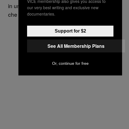
VICE membership also gives you access to
in una certa misura è un condizionamento
our very best writing and exclusive new
che ti rimane attaccato.
documentaries.
Support for $2
See All Membership Plans
Or, continue for free