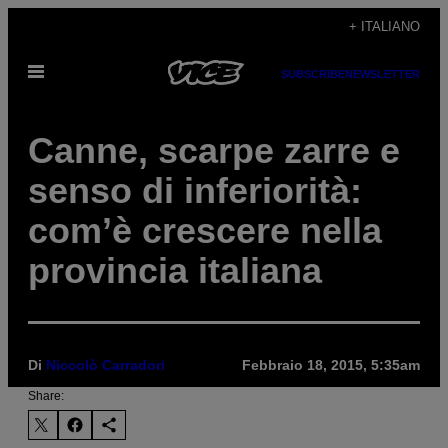
Vai
+ ITALIANO
al
Apri
contenuto
SUBSCRIBE
NEWSLETTER
il
menu
Canne, scarpe zarre e
senso di inferiorità:
com’è crescere nella
provincia italiana
Di
Niccolò Carradori
Febbraio 18, 2015, 5:35am
Share: