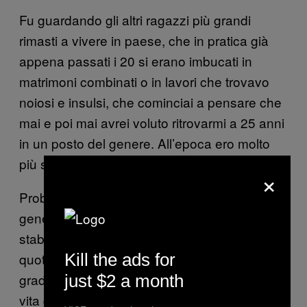
Fu guardando gli altri ragazzi più grandi
rimasti a vivere in paese, che in pratica già
appena passati i 20 si erano imbucati in
matrimoni combinati o in lavori che trovavo
noiosi e insulsi, che cominciai a pensare che
mai e poi mai avrei voluto ritrovarmi a 25 anni
in un posto del genere. All’epoca ero molto
più supponente.
×
Probabilmente appartengo all’ultima
generazione, quella subito precedente alla
stabilizzazione di internet nella vita
Kill the ads for
quotidiana, che ha vissuto con frustrazione i
gradi di separazione che intercorrono fra la
just $2 a month
vita della provincia abissale e quella di città. E