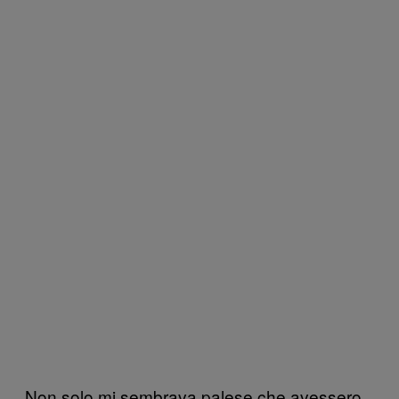
Non solo mi sembrava palese che avessero