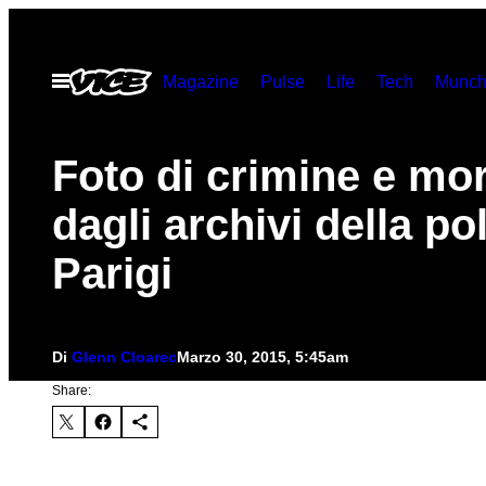
Vai
al
Apri
Magazine
Pulse
Life
Tech
Munch
contenuto
il
menu
Foto di crimine e mo
dagli archivi della pol
Parigi
Di
Glenn Cloarec
Marzo 30, 2015, 5:45am
Share: