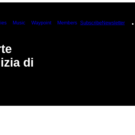
ies
Music
Waypoint
Members
Subscribe
Newsletter
rte
izia di