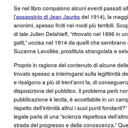
Se nel libro compaiono alcuni eventi passati all
l’assassinio di Jean Jaurès
del 1914), la maggi
anonimi, spesso finiti nei modi più terribili. S
di tale Julien Delahieff, “ritrovato nel 1896 in 
gatti,” uccisa nel 1914 da quelli che sembrano r
Suzanne Lavollée, prostituta strangolata e se
Proprio in ragione del contenuto di alcune delle f
trovato spesso a interrogarsi sulla legittimità d
e risalgono a più di trent’anni fa, di conseg
disposizione del pubblico. Il problema però non
pubblicazione è lecita, è accettabile in un cam
rispetto dell’intimità altrui i suoi punti fondan
legale parla di una “scienza rispettosa dell’alt
strada del progresso e della conoscenza.” Qu