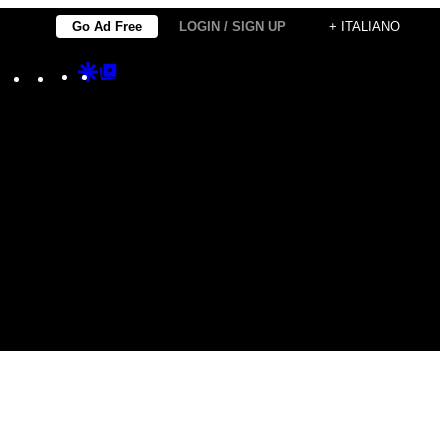
Go Ad Free
LOGIN / SIGN UP
+ ITALIANO
Instagram
TikTok
YouTube
Google
Google
Discover
Top
Posts