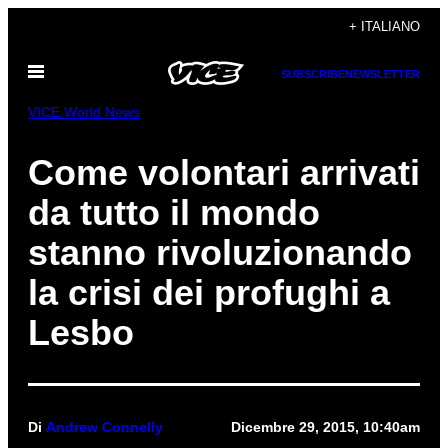
Vai
+ ITALIANO
al
Apri
contenuto
SUBSCRIBE
NEWSLETTER
il
menu
VICE World News
Come volontari arrivati
da tutto il mondo
stanno rivoluzionando
la crisi dei profughi a
Lesbo
Di
Andrew Connelly
Dicembre 29, 2015, 10:40am