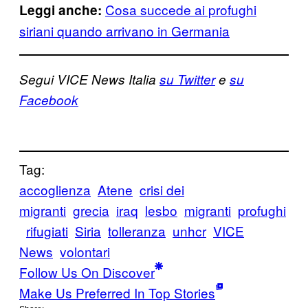
Cosa succede ai profughi
Leggi anche:
siriani quando arrivano in Germania
Segui VICE News Italia
su Twitter
e
su
Facebook
Tag:
accoglienza
Atene
crisi dei
migranti
grecia
iraq
lesbo
migranti
profughi
rifugiati
Siria
tolleranza
unhcr
VICE
News
volontari
Follow Us On Discover
Make Us Preferred In Top Stories