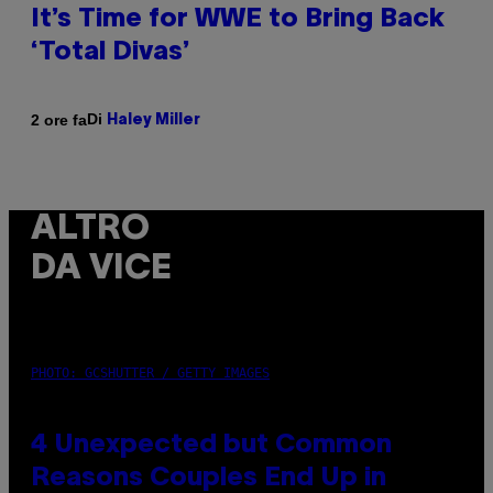
It’s Time for WWE to Bring Back
‘Total Divas’
Di
2 ore fa
Haley Miller
ALTRO
DA VICE
PHOTO: GCSHUTTER / GETTY IMAGES
4 Unexpected but Common
Reasons Couples End Up in