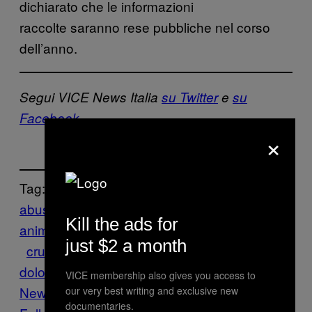
dichiarato che le informazioni
raccolte saranno rese pubbliche nel corso
dell’anno.
Segui VICE News Italia
su Twitter
e
su
Facebook
×
Tag:
abusi sugli
Kill the ads for
animali
ambiente
americhe
animali
crimini
just $2 a month
crudeltà
diritto
giurisprudenza
incendio
doloso
legge
omicidio
Stati Uniti
VICE
VICE membership also gives you access to
News
our very best writing and exclusive new
documentaries.