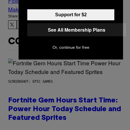
Follow Us On Discover
Make Us Preferred In Top Stories
Support for $2
Share:
See All Membership Plans
CONTENUTI SIMILI
Or, continue for free
SCREENSHOT: EPIC GAMES
Fortnite Gem Hours Start Time:
Power Hour Today Schedule and
Featured Sprites