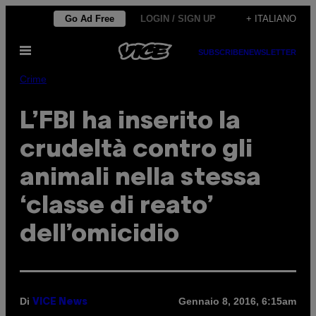
Vai
Go Ad Free
LOGIN / SIGN UP
+ ITALIANO
al
Apri
contenuto
SUBSCRIBE
NEWSLETTER
il
menu
Crime
L’FBI ha inserito la
crudeltà contro gli
animali nella stessa
‘classe di reato’
dell’omicidio
Di
Gennaio 8, 2016, 6:15am
VICE News