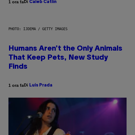
Di
1 ora fa
Caleb Catlin
PHOTO: IJDEMA / GETTY IMAGES
Humans Aren’t the Only Animals
That Keep Pets, New Study
Finds
Di
1 ora fa
Luis Prada