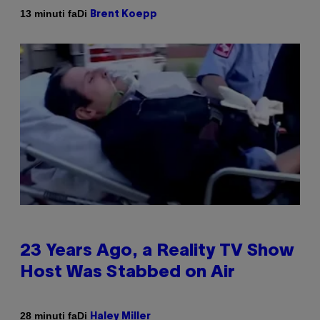
Di
13 minuti fa
Brent Koepp
23 Years Ago, a Reality TV Show
Host Was Stabbed on Air
Di
28 minuti fa
Haley Miller