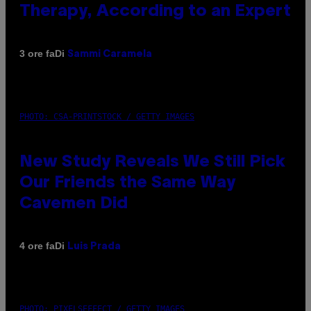
Therapy, According to an Expert
Di
3 ore fa
Sammi Caramela
PHOTO: CSA-PRINTSTOCK / GETTY IMAGES
New Study Reveals We Still Pick
Our Friends the Same Way
Cavemen Did
Di
4 ore fa
Luis Prada
PHOTO: PIXELSEFFECT / GETTY IMAGES