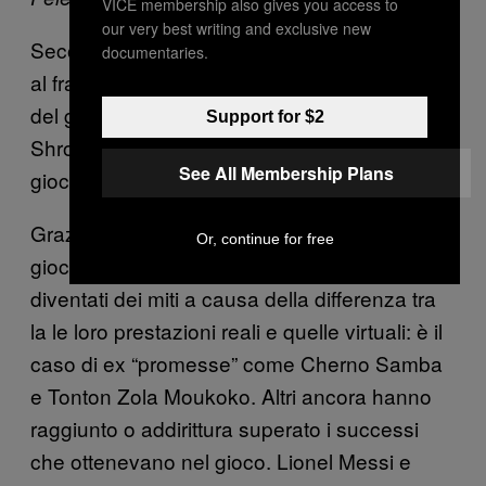
VICE membership also gives you access to
our very best writing and exclusive new
Secondo Ov Collyer (che nel 1988, insieme
documentaries.
al fratello Paul, ha creato il primo prototipo
del gioco nella sua cameretta a
Support for $2
Shropshire) l’idea era quella di creare “un
See All Membership Plans
gioco che poteva andare avanti senza di te.”
Grazie alle loro prestazioni nel gioco, alcuni
Or, continue for free
giocatori sono quasi venerati. Altri sono
diventati dei miti a causa della differenza tra
la le loro prestazioni reali e quelle virtuali: è il
caso di ex “promesse” come Cherno Samba
e Tonton Zola Moukoko. Altri ancora hanno
raggiunto o addirittura superato i successi
che ottenevano nel gioco. Lionel Messi e