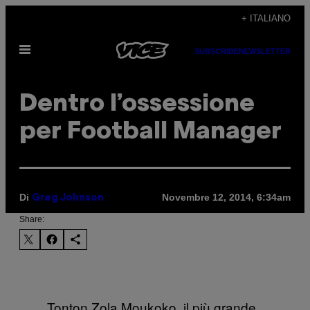
Vai
+ ITALIANO
al
Apri
contenuto
SUBSCRIBE
NEWSLETTER
il
menu
Dentro l’ossessione
per Football Manager
Di
Novembre 12, 2014, 6:34am
Greg Johnson
Share:
Tonton Zola Moukoko, il più grande