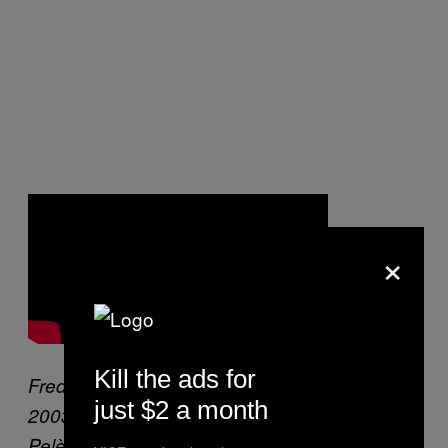
×
Kill the ads for
Freddy Adu, eroe di Championship Manager
just $2 a month
2003/04, sfida a una gara di palleggi un certo
Pelè