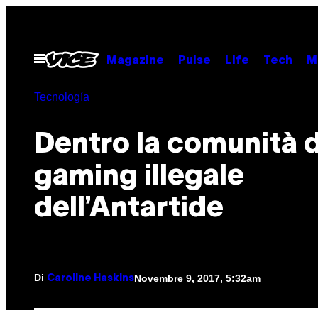
Vai
al
contenuto
Apri
Magazine
Pulse
Life
Tech
M
il
menu
Tecnología
Dentro la comunità d
gaming illegale
dell’Antartide
Di
Novembre 9, 2017, 5:32am
Caroline Haskins