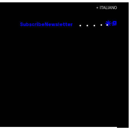
+ ITALIANO
Instagram
TikTok
YouTube
Google
Goog
Subscribe
Newsletter
Discove
Top
Posts