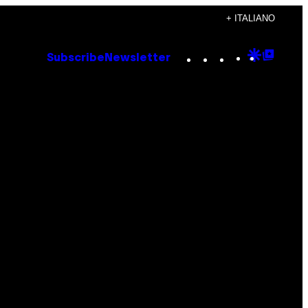
+ ITALIANO
Instagram
TikTok
YouTube
Google
Goog
Subscribe
Newsletter
Discove
Top
Posts