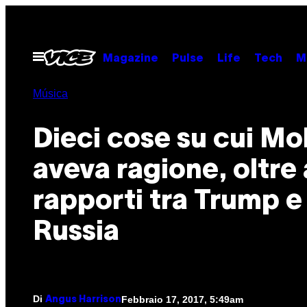
Vai
al
contenuto
Apri
Magazine
Pulse
Life
Tech
M
il
menu
Música
Dieci cose su cui M
aveva ragione, oltre 
rapporti tra Trump e 
Russia
Di
Febbraio 17, 2017, 5:49am
Angus Harrison