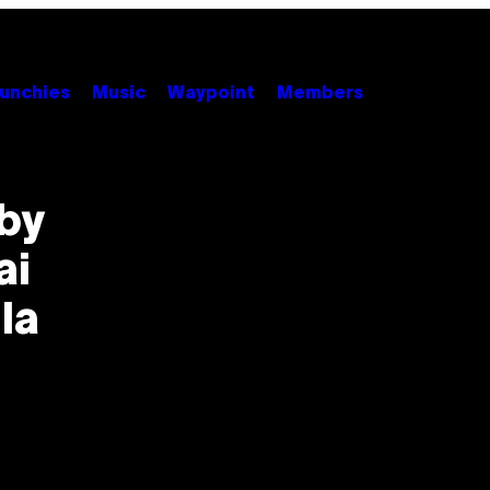
unchies
Music
Waypoint
Members
oby
ai
la