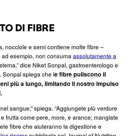
O DI FIBRE
ta, nocciole e semi contiene molte fibre –
ni, ad esempio, non consuma
assolutamente a
sistema,” dice Niket Sonpal, gastroenterologo e
e. Sonpal spiega che l
e fibre puliscono il
ieni più a lungo, limitando il nostro impulso
.
eri nel sangue,” spiega. “Aggiungete più verdure
 e frutta come pere, more, e arance; mangiate
rete fibre che aiuteranno la digestione e
Una ricerca
pubblicata nel
Journal of Nutrition