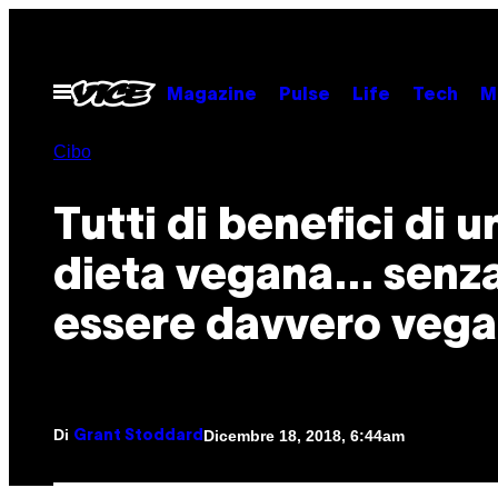
Vai
al
contenuto
Apri
Magazine
Pulse
Life
Tech
M
il
menu
Cibo
Tutti di benefici di u
dieta vegana… senz
essere davvero veg
Di
Dicembre 18, 2018, 6:44am
Grant Stoddard