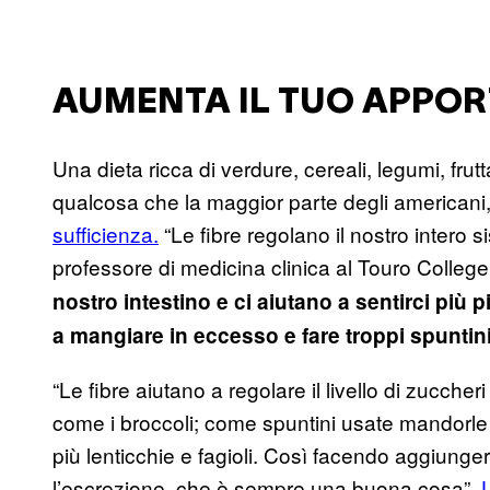
AUMENTA IL TUO APPORT
Una dieta ricca di verdure, cereali, legumi, frut
qualcosa che la maggior parte degli america
sufficienza.
“Le fibre regolano il nostro intero 
professore di medicina clinica al Touro Colleg
nostro intestino e ci aiutano a sentirci più p
a mangiare in eccesso e fare troppi spuntini
“Le fibre aiutano a regolare il livello di zucch
come i broccoli; come spuntini usate mandorle
più lenticchie e fagioli. Così facendo aggiunge
l’escrezione, che è sempre una buona cosa”.