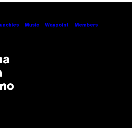
unchies
Music
Waypoint
Members
na
a
ano