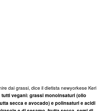
re dai grassi, dice il dietista newyorkese Keri
 tutti vegani: grassi monoinsaturi (olio
 frutta secca e avocado) e polinsaturi e acidi
 girasole e di sesamo, frutta secca, semi di