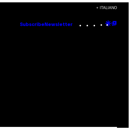
+ ITALIANO
Instagram
TikTok
YouTube
Google
Goog
Subscribe
Newsletter
Discove
Top
Posts