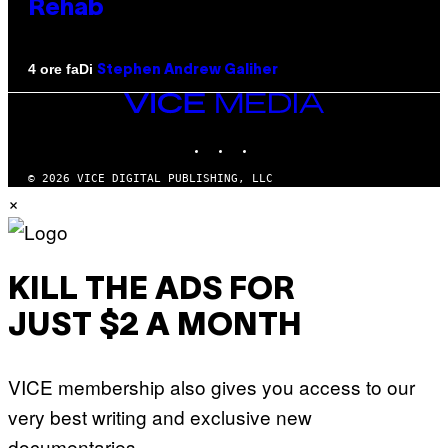
Rehab
Di
4 ore fa
Stephen Andrew Galiher
VICE
MEDIA
INSTAGRAM
TIKTOK
YOUTUBE
© 2026 VICE DIGITAL PUBLISHING, LLC
×
KILL THE ADS FOR
JUST $2 A MONTH
VICE membership also gives you access to our
very best writing and exclusive new
documentaries.