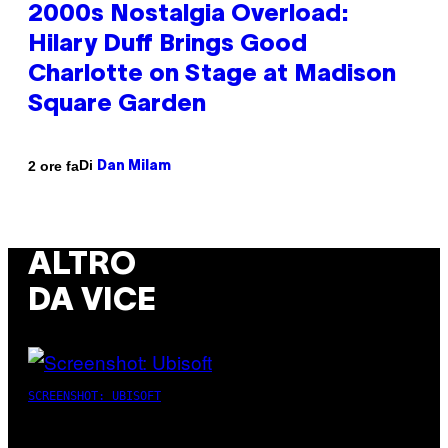
2000s Nostalgia Overload:
Hilary Duff Brings Good
Charlotte on Stage at Madison
Square Garden
Di
2 ore fa
Dan Milam
ALTRO
DA VICE
SCREENSHOT: UBISOFT