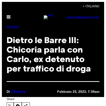
Vai
+ ITALIANO
al
Apri
contenuto
SUBSCRIBE
NEWSLETTER
il
menu
Attualità
Dietro le Barre III:
Chicoria parla con
Carlo, ex detenuto
per traffico di droga
Di
Febbraio 23, 2023, 7:39am
Chicoria
Share: