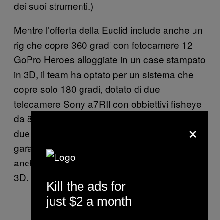
dei suoi strumenti.)
Mentre l’offerta della Euclid include anche un
rig che copre 360 gradi con fotocamere 12
GoPro Heroes alloggiate in un case stampato
in 3D, il team ha optato per un sistema che
copre solo 180 gradi, dotato di due
telecamere Sony a7RII con obbiettivi fisheye
da 8 millimetri della Rokinon—abbinati con
×
due
Metabones Speed Boosters
per
garantire una visione ancora più ampia—
anch’esso alloggiato in un case stampato in
3D.
Kill the ads for
just $2 a month