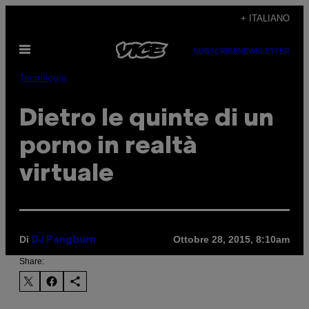
Vai
+ ITALIANO
al
Apri
contenuto
SUBSCRIBE
NEWSLETTER
il
menu
Tecnología
Dietro le quinte di un
porno in realtà
virtuale
Di
Ottobre 28, 2015, 8:10am
DJ Pangburn
Share: