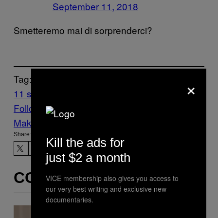
September 11, 2018
Smetteremo mai di sorprenderci?
Tag:
×
11 settembre
Donald Trump
News
Politică
Follow Us On Discover
Make Us Preferred In Top Stories
Share:
Kill the ads for
just $2 a month
CONTENUTI SIMILI
VICE membership also gives you access to
our very best writing and exclusive new
documentaries.