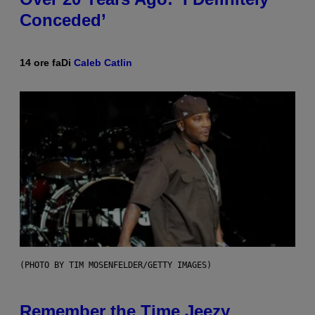
Conceded’
14 ore fa
Di
Caleb Catlin
(PHOTO BY TIM MOSENFELDER/GETTY IMAGES)
Remember the Time Jeezy