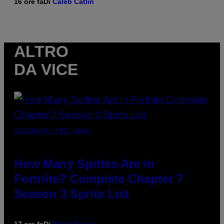
16 ore fa
Di
Caleb Catlin
ALTRO
DA VICE
SCREENSHOT: EPIC GAMES
How Many Sprites Are in
Fortnite? Complete Chapter 7
Season 3 Sprite List