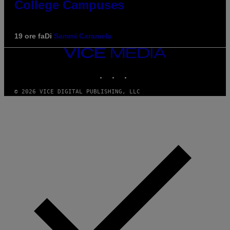
College Campuses
19 ore fa
Di
Sammi Caramela
VICE
MEDIA
INSTAGRAM
TIKTOK
YOUTUBE
© 2026 VICE DIGITAL PUBLISHING, LLC