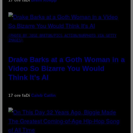
17 ore fa
Di
Brent Koepp
(PHOTO BY JOSE BRETON/PICS ACTION/NURPHOTO VIA GETTY
IMAGES)
Drake Barks at a Goth Woman in a
Video So Bizarre You Would
Think It’s AI
17 ore fa
Di
Caleb Catlin