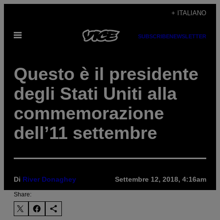
Vai
+ ITALIANO
al
Apri
contenuto
SUBSCRIBE
NEWSLETTER
il
menu
Questo è il presidente
degli Stati Uniti alla
commemorazione
dell’11 settembre
Di
River Donaghey
Settembre 12, 2018, 4:16am
Share: