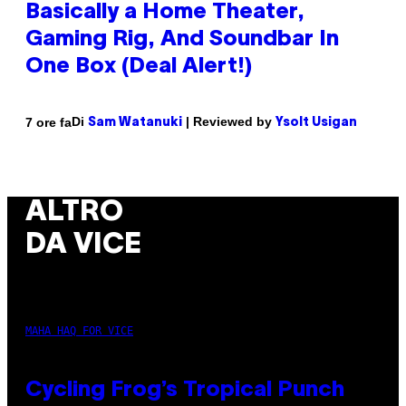
Basically a Home Theater,
Gaming Rig, And Soundbar In
One Box (Deal Alert!)
Di
| Reviewed by
7 ore fa
Sam Watanuki
Ysolt Usigan
ALTRO
DA VICE
MAHA HAQ FOR VICE
Cycling Frog’s Tropical Punch