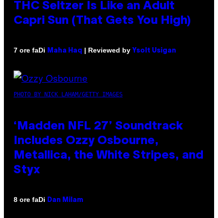
THC Seltzer Is Like an Adult
Capri Sun (That Gets You High)
Di
| Reviewed by
7 ore fa
Maha Haq
Ysolt Usigan
PHOTO BY NICK LAHAM/GETTY IMAGES
‘Madden NFL 27’ Soundtrack
Includes Ozzy Osbourne,
Metallica, the White Stripes, and
Styx
Di
8 ore fa
Dan Milam