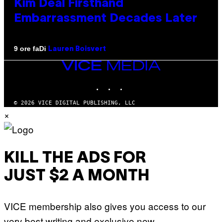
Kim Deal Firsthand
Embarrassment Decades Later
Di
9 ore fa
Lauren Boisvert
VICE
MEDIA
INSTAGRAM
TIKTOK
YOUTUBE
© 2026 VICE DIGITAL PUBLISHING, LLC
×
KILL THE ADS FOR
JUST $2 A MONTH
VICE membership also gives you access to our
very best writing and exclusive new