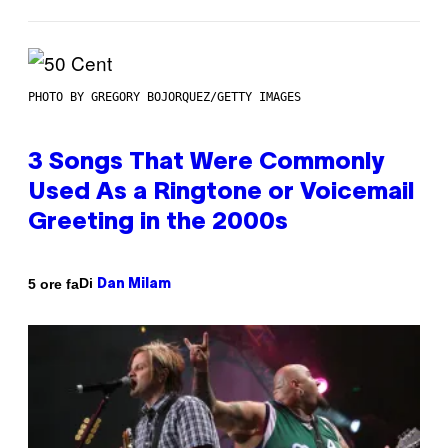
PHOTO BY GREGORY BOJORQUEZ/GETTY IMAGES
3 Songs That Were Commonly
Used As a Ringtone or Voicemail
Greeting in the 2000s
Di
5 ore fa
Dan Milam