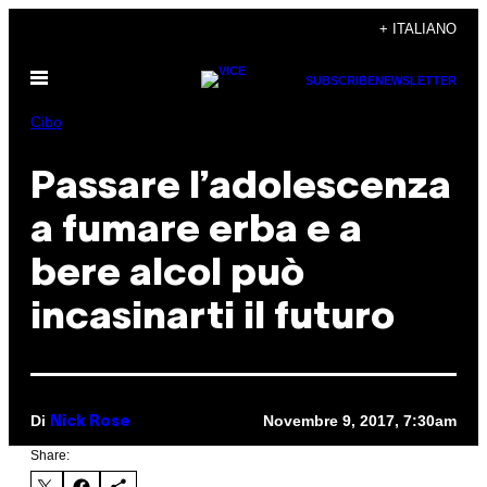
Vai
+ ITALIANO
al
Apri
contenuto
SUBSCRIBE
NEWSLETTER
il
menu
Cibo
Passare l’adolescenza
a fumare erba e a
bere alcol può
incasinarti il futuro
Di
Novembre 9, 2017, 7:30am
Nick Rose
Share: