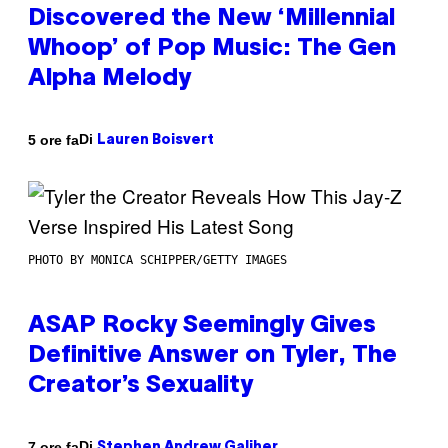
Discovered the New ‘Millennial
Whoop’ of Pop Music: The Gen
Alpha Melody
Di
5 ore fa
Lauren Boisvert
PHOTO BY MONICA SCHIPPER/GETTY IMAGES
ASAP Rocky Seemingly Gives
Definitive Answer on Tyler, The
Creator’s Sexuality
Di
7 ore fa
Stephen Andrew Galiher