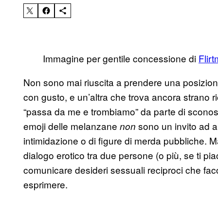
Immagine per gentile concessione di
Flirt
Non sono mai riuscita a prendere una posizio
con gusto, e un’altra che trova ancora strano ric
“passa da me e trombiamo” da parte di sconosci
emoji delle melanzane
sono un invito ad a
non
intimidazione o di figure di merda pubbliche. 
dialogo erotico tra due persone (o più, se ti piac
comunicare desideri sessuali reciproci che fac
esprimere.