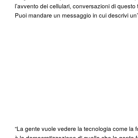
l’avvento dei cellulari, conversazioni di quest
Puoi mandare un messaggio in cui descrivi un’
“La gente vuole vedere la tecnologia come la fon
è la democratizzazione di quello che la gente 