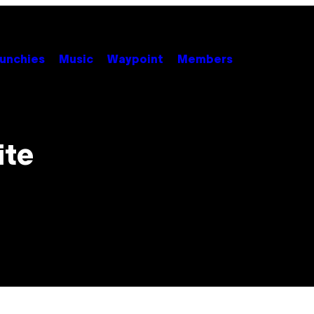
unchies
Music
Waypoint
Members
ite