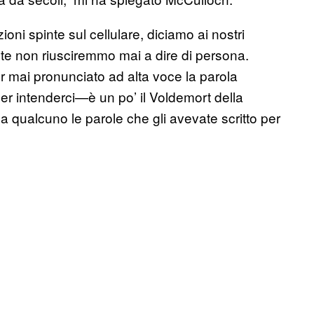
ni spinte sul cellulare, diciamo ai nostri
te non riusciremmo mai a dire di persona.
 mai pronunciato ad alta voce la parola
” per intenderci—è un po’ il Voldemort della
a qualcuno le parole che gli avevate scritto per