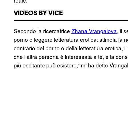
reale.
VIDEOS BY VICE
Secondo la ricercatrice
Zhana Vrangalova
, il 
porno o leggere letteratura erotica: stimola la
contrario del porno o della letteratura erotica,
che l’altra persona è interessata a te, e la con
più eccitante può esistere,” mi ha detto Vranga