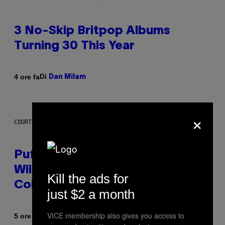
3 No-Skip Britpop Albums
Turning 30 This Year
Di
4 ore fa
Dan Milam
×
COURTESY OF PUFFCO
Puffco Went Full Gamer With Its
Wild New Plasma Peak Pro
Kill the ads for
Colorway
just $2 a month
VICE membership also gives you access to
Di
| Reviewed by
5 ore fa
Maha Haq
Ysolt Usigan