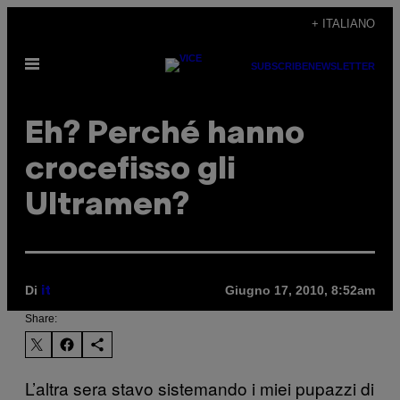
Vai
+ ITALIANO
al
Apri
contenuto
SUBSCRIBE
NEWSLETTER
il
menu
Eh? Perché hanno
crocefisso gli
Ultramen?
Di
Giugno 17, 2010, 8:52am
it
Share:
L’altra sera stavo sistemando i miei pupazzi di