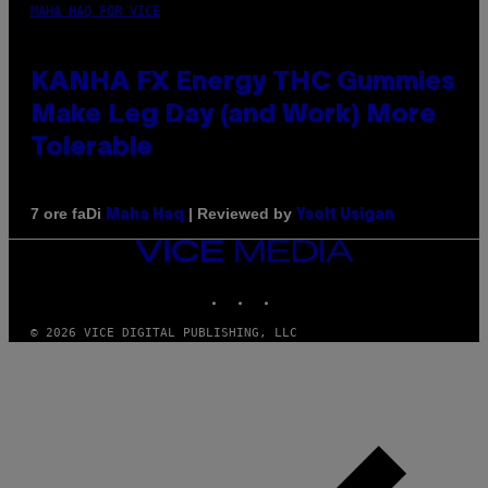
MAHA HAQ FOR VICE
KANHA FX Energy THC Gummies
Make Leg Day (and Work) More
Tolerable
Di
| Reviewed by
7 ore fa
Maha Haq
Ysolt Usigan
VICE
MEDIA
INSTAGRAM
TIKTOK
YOUTUBE
© 2026 VICE DIGITAL PUBLISHING, LLC