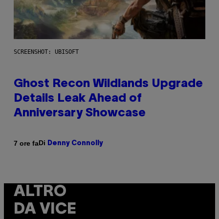
SCREENSHOT: UBISOFT
Ghost Recon Wildlands Upgrade
Details Leak Ahead of
Anniversary Showcase
Di
7 ore fa
Denny Connolly
ALTRO
DA VICE