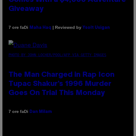
Giveaway
Di
| Reviewed by
7 ore fa
Maha Haq
Ysolt Usigan
PHOTO BY JOHN LOCHER/POOL/AFP VIA GETTY IMAGES
The Man Charged in Rap Icon
Tupac Shakur’s 1996 Murder
Goes On Trial This Monday
Di
7 ore fa
Dan Milam