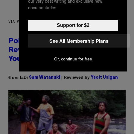
our very best writing and exclusive new
documentaries.
VIA POKEMON/ADIDAS/NINTENDO
Support for $2
See All Membership Plans
Pokemon and Adidas Just
Revealed 12 New Sneakers For
You to Catch
Or, continue for free
Di
| Reviewed by
6 ore fa
Sam Watanuki
Ysolt Usigan