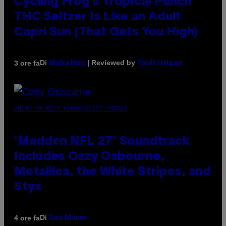
Cycling Frog’s Tropical Punch
THC Seltzer Is Like an Adult
Capri Sun (That Gets You High)
Di
| Reviewed by
3 ore fa
Maha Haq
Ysolt Usigan
PHOTO BY NICK LAHAM/GETTY IMAGES
‘Madden NFL 27’ Soundtrack
Includes Ozzy Osbourne,
Metallica, the White Stripes, and
Styx
Di
4 ore fa
Dan Milam