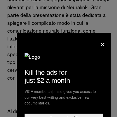
rilevanti per la missione di Neuralink. Gran
parte della presentazione è stata dedicata a
spiegare il complicato modo in cui la
comunicazione neurale funziona, come
l’azienda stia progettando chip per
×
interpretare l’attività cerebrale e come parti
specifiche del cervello darebbero al team il
tipo di dati di cui ha bisogno per permettere al
cervello di comunicare in modo significativo
Kill the ads for
con un sistema informatico.
just $2 a month
VICE membership also gives you access to
our very best writing and exclusive new
documentaries.
Al di là delle questioni tecniche, il team ha