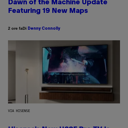
Dawn of the Machine Update
Featuring 19 New Maps
Di
2 ore fa
Denny Connolly
VIA HISENSE