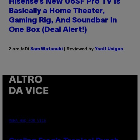
Hisense’s New U6SF Pro TV Is
Basically a Home Theater,
Gaming Rig, And Soundbar In
One Box (Deal Alert!)
Di
| Reviewed by
2 ore fa
Sam Watanuki
Ysolt Usigan
ALTRO
DA VICE
MAHA HAQ FOR VICE