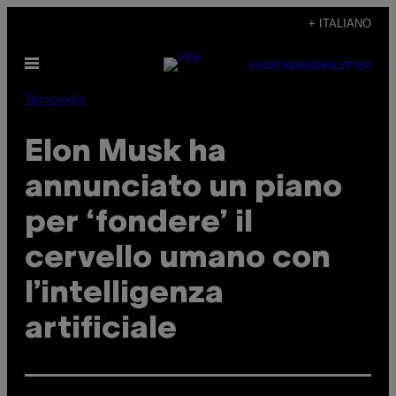
Vai
+ ITALIANO
al
Apri
contenuto
SUBSCRIBE
NEWSLETTER
il
menu
Tecnología
Elon Musk ha
annunciato un piano
per ‘fondere’ il
cervello umano con
l’intelligenza
artificiale