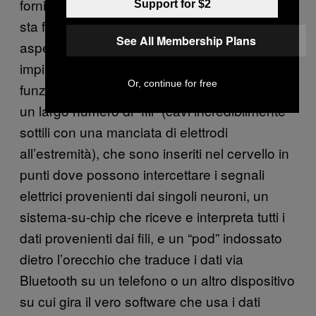
fornito alcune informazioni concrete su cosa
Support for $2
sta facendo ora, compresi dettagli su che
See All Membership Plans
aspetto avrà il primo dispositivo che intende
impiantare nel cervello della gente e come
Or, continue for free
funzionerà. In breve, il dispositivo consiste di
un largo numero di “fili” (cavi incredibilmente
sottili con una manciata di elettrodi
all’estremità), che sono inseriti nel cervello in
punti dove possono intercettare i segnali
elettrici provenienti dai singoli neuroni, un
sistema-su-chip che riceve e interpreta tutti i
dati provenienti dai fili, e un “pod” indossato
dietro l’orecchio che traduce i dati via
Bluetooth su un telefono o un altro dispositivo
su cui gira il vero software che usa i dati