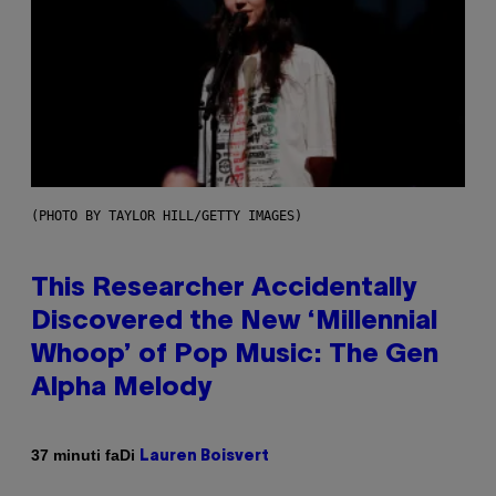
(PHOTO BY TAYLOR HILL/GETTY IMAGES)
This Researcher Accidentally
Discovered the New ‘Millennial
Whoop’ of Pop Music: The Gen
Alpha Melody
Di
37 minuti fa
Lauren Boisvert