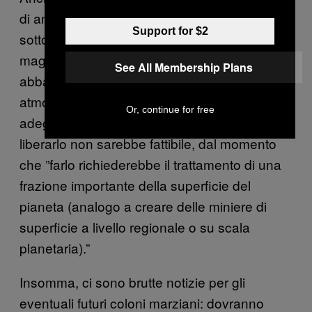
di anidride carbonica intrappolata nei minerali
Support for $2
sotto la superficie marziana possa essere
maggiore di quella calcolata — forse
See All Membership Plans
abbastanza per aumentare la pressione
atmosferica fino a raggiungere un livello
Or, continue for free
adeguato — tuttavia, sottolineano come
liberarlo non sarebbe fattibile, dal momento
che ”farlo richiederebbe il trattamento di una
frazione importante della superficie del
pianeta (analogo a creare delle miniere di
superficie a livello regionale o su scala
planetaria).”
Insomma, ci sono brutte notizie per gli
eventuali futuri coloni marziani: dovranno