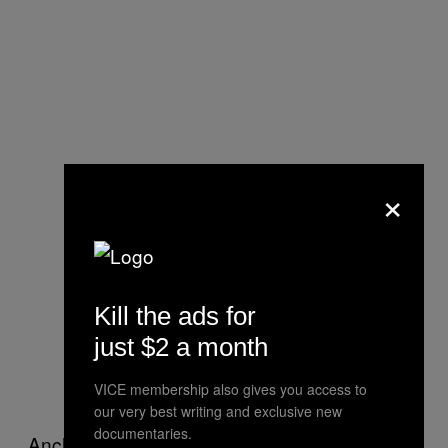
×
Kill the ads for
just $2 a month
VICE membership also gives you access to
our very best writing and exclusive new
documentaries.
Anche se i ricercatori ammettono la quantità