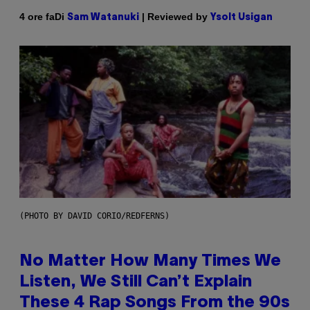
Di
| Reviewed by
4 ore fa
Sam Watanuki
Ysolt Usigan
(PHOTO BY DAVID CORIO/REDFERNS)
No Matter How Many Times We
Listen, We Still Can’t Explain
These 4 Rap Songs From the 90s