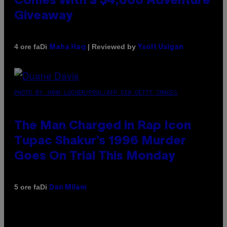
Comes With a $4,000 Adventure
Giveaway
Di
| Reviewed by
4 ore fa
Maha Haq
Ysolt Usigan
PHOTO BY JOHN LOCHER/POOL/AFP VIA GETTY IMAGES
The Man Charged in Rap Icon
Tupac Shakur’s 1996 Murder
Goes On Trial This Monday
Di
5 ore fa
Dan Milam