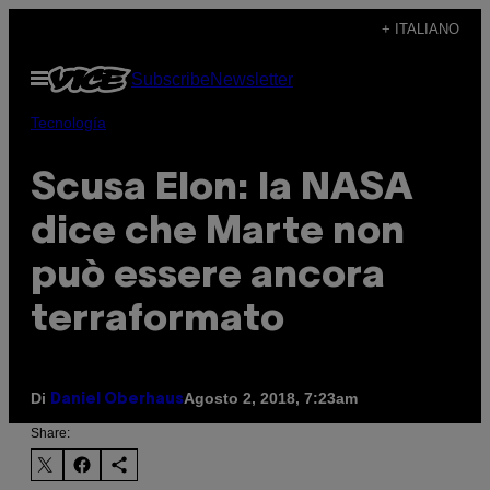
Vai
+ ITALIANO
al
Apri
Subscribe
Newsletter
contenuto
il
menu
Tecnología
Scusa Elon: la NASA
dice che Marte non
può essere ancora
terraformato
Di
Agosto 2, 2018, 7:23am
Daniel Oberhaus
Share: