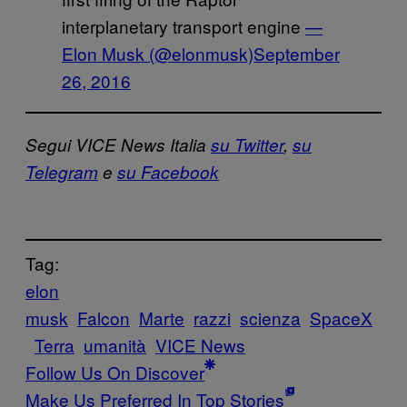
interplanetary transport engine
—
Elon Musk (@elonmusk)
September
26, 2016
Segui VICE News Italia
su Twitter
,
su
Telegram
e
su Facebook
Tag:
elon
musk
Falcon
Marte
razzi
scienza
SpaceX
Terra
umanità
VICE News
Follow Us On Discover
Make Us Preferred In Top Stories