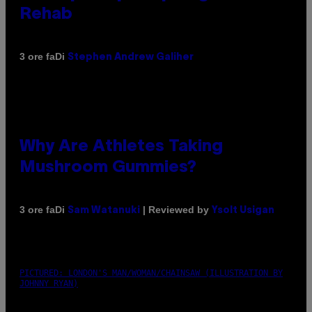
Rehab
Di
3 ore fa
Stephen Andrew Galiher
Why Are Athletes Taking
Mushroom Gummies?
Di
| Reviewed by
3 ore fa
Sam Watanuki
Ysolt Usigan
PICTURED: LONDON'S MAN/WOMAN/CHAINSAW (ILLUSTRATION BY
JOHNNY RYAN)