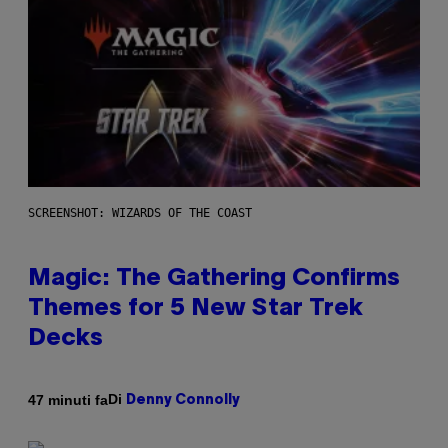
SCREENSHOT: WIZARDS OF THE COAST
Magic: The Gathering Confirms
Themes for 5 New Star Trek
Decks
Di
47 minuti fa
Denny Connolly