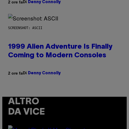
Di
2 ore fa
Denny Connolly
SCREENSHOT: ASCII
1999 Alien Adventure Is Finally
Coming to Modern Consoles
Di
2 ore fa
Denny Connolly
ALTRO
DA VICE