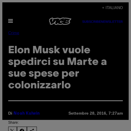
Vai
+ ITALIANO
al
Apri
contenuto
SUBSCRIBE
NEWSLETTER
il
menu
Crime
Elon Musk vuole
spedirci su Marte a
sue spese per
colonizzarlo
Di
Settembre 28, 2016, 7:27am
Noah Kulwin
Share: